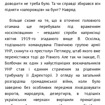
доводити не треба було. Та чи справді збирався він
підняти «запорожців» на бунт? Навряд.
Більше схоже на те, що в оточенні головного
отамана ще перебували під враженням
«оскілківщини» – невдалої спроби наприкінці
квітня 1919-го згаданого вище В. Оскілка,
тодішнього командувача Північною групою армії
УНР, скинути «з престолу» Петлюру, штаб якого вже
перемістився тоді до Рівного. Але так чи інакше, П.
Болбочан як один з найуспішніших воєначальників
УНР став і єдиним страченим за рішенням
трибуналу її Директорії. З огляду на загальний
розгардіяш громадянської війни, коли було
заведено без особливих передмов ліквідовувати
ворогів, мародерів, дезертирів, в тодішніх
українських «верхах» вирішили принагідно