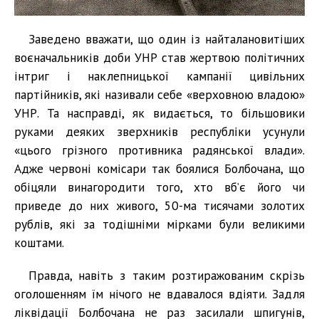
Заведено вважати, що один із найталановитіших
воєначальників доби УНР став жертвою політичних
інтриг і наклепницької кампанії цивільних
партійників, які називали себе «верховною владою»
УНР. Та насправді, як видається, то більшовики
руками деяких зверхників республіки усунули
«цього грізного противника радянської влади».
Адже червоні комісари так боялися Болбочана, що
обіцяли винагородити того, хто вб’є його чи
приведе до них живого, 50-ма тисячами золотих
рублів, які за тодішніми мірками були великими
коштами.
Правда, навіть з таким розтиражованим скрізь
оголошенням їм нічого не вдавалося вдіяти. Задля
ліквідації Болбочана не раз засилали шпигунів,