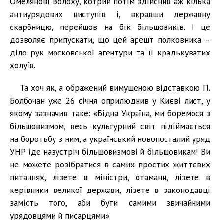
Омелянові Волоху, котрий потім здійснив аж кілька
антиурядових виступів і, вкравши державну
скарбницю, перейшов на бік більшовиків. І це
дозволяє припускати, що цей арешт полковника –
діло рук московської агентури та її крадькуватих
холуїв.
Та хоч як, а ображений вимушеною відставкою П.
Болбочан уже 26 січня оприлюднив у Києві лист, у
якому зазначив таке: «Бідна Україна, ми боремося з
більшовизмом, весь культурний світ підіймається
на боротьбу з ним, а український новопосталий уряд
УНР іде назустріч більшовизмові й більшовикам! Ви
не можете розібратися в самих простих життєвих
питаннях, лізете в міністри, отамани, лізете в
керівники великої держави, лізете в законодавці
замість того, аби бути самими звичайними
урядовцями й писарцями».