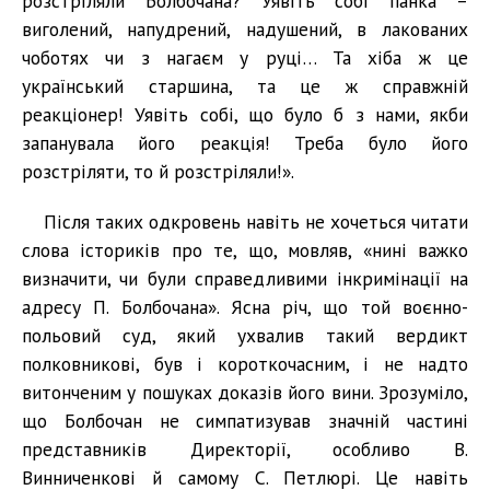
розстріляли Болбочана? Уявіть собі панка –
виголений, напудрений, надушений, в лакованих
чоботях чи з нагаєм у руці… Та хіба ж це
український старшина, та це ж справжній
реакціонер! Уявіть собі, що було б з нами, якби
запанувала його реакція! Треба було його
розстріляти, то й розстріляли!».
Після таких одкровень навіть не хочеться читати
слова істориків про те, що, мовляв, «нині важко
визначити, чи були справедливими інкримінації на
адресу П. Болбочана». Ясна річ, що той воєнно-
польовий суд, який ухвалив такий вердикт
полковникові, був і короткочасним, і не надто
витонченим у пошуках доказів його вини. Зрозуміло,
що Болбочан не симпатизував значній частині
представників Директорії, особливо В.
Винниченкові й самому С. Петлюрі. Це навіть