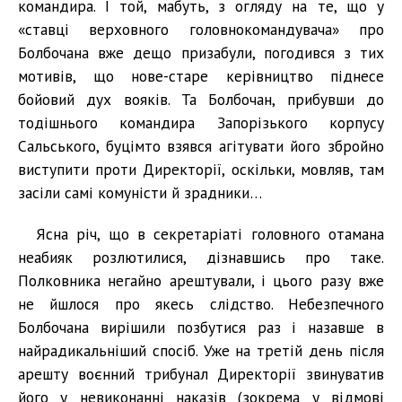
командира. І той, мабуть, з огляду на те, що у
«ставці верховного головнокомандувача» про
Болбочана вже дещо призабули, погодився з тих
мотивів, що нове-старе керівництво піднесе
бойовий дух вояків. Та Болбочан, прибувши до
тодішнього командира Запорізького корпусу
Сальського, буцімто взявся агітувати його збройно
виступити проти Директорії, оскільки, мовляв, там
засіли самі комуністи й зрадники…
Ясна річ, що в секретаріаті головного отамана
неабияк розлютилися, дізнавшись про таке.
Полковника негайно арештували, і цього разу вже
не йшлося про якесь слідство. Небезпечного
Болбочана вирішили позбутися раз і назавше в
найрадикальніший спосіб. Уже на третій день після
арешту воєнний трибунал Директорії звинуватив
його у невиконанні наказів (зокрема у відмові