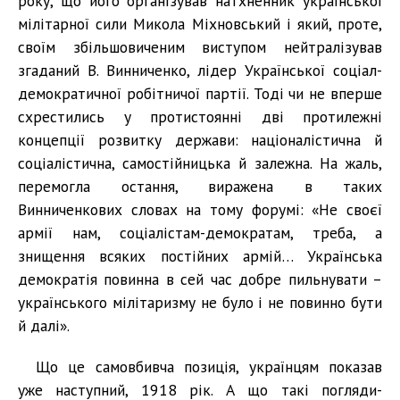
року, що його організував натхненник української
мілітарної сили Микола Міхновський і який, проте,
своїм збільшовиченим виступом нейтралізував
згаданий В. Винниченко, лідер Української соціал-
демократичної робітничої партії. Тоді чи не вперше
схрестились у протистоянні дві протилежні
концепції розвитку держави: націоналістична й
соціалістична, самостійницька й залежна. На жаль,
перемогла остання, виражена в таких
Винниченкових словах на тому форумі: «Не своєї
армії нам, соціалістам-демократам, треба, а
знищення всяких постійних армій… Українська
демократія повинна в сей час добре пильнувати –
українського мілітаризму не було і не повинно бути
й далі».
Що це самовбивча позиція, українцям показав
уже наступний, 1918 рік. А що такі погляди-