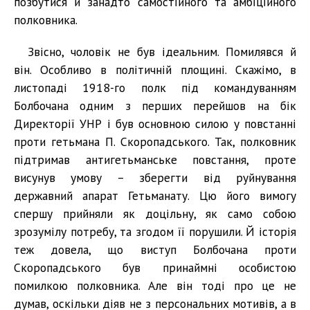
позбутися й занадто самостійного та амбіційного
полковника.
Звісно, чоловік не був ідеальним. Помилявся й
він. Особливо в політичній площині. Скажімо, в
листопаді 1918-го полк під командуванням
Болбочана одним з перших перейшов на бік
Директорії УНР і був основною силою у повстанні
проти гетьмана П. Скоропадського. Так, полковник
підтримав антигетьманське повстання, проте
висунув умову – зберегти від руйнування
державний апарат Гетьманату. Цю його вимогу
спершу прийняли як доцільну, як само собою
зрозумілу потребу, та згодом її порушили. Й історія
теж довела, що виступ Болбочана проти
Скоропадського був принаймні особистою
помилкою полковника. Але він тоді про це не
думав, оскільки діяв не з персональних мотивів, а в