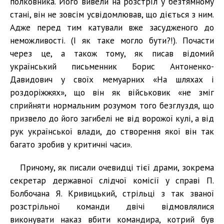
полковника. Його вивели на розстріл у безтямному
стані, він не зовсім усвідомлював, що діється з ним.
Адже перед тим катували вже засудженого до
неможливості. (І як таке могло бути?!). Почасти
через це, а також тому, як писав відомий
український письменник Борис Антоненко-
Давидович у своїх мемуарних «На шляхах і
роздоріжжях», що він як військовик «не зміг
сприйняти нормальним розумом того безглуздя, що
призвело до його загибелі не від ворожої кулі, а від
рук української влади, до створення якої він так
багато зробив у критичні часи».
Причому, як писали очевидці тієї драми, зокрема
секретар державної слідчої комісії у справі П.
Болбочана Я. Кривицький, стрільці з так званої
розстрільної команди двічі відмовлялися
виконувати наказ вбити командира, котрий був