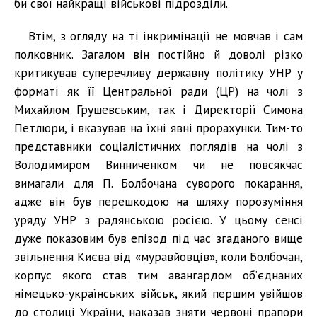
би свої найкращі військові підрозділи.
Втім, з огляду на ті інкримінації не мовчав і сам
полковник. Загалом він постійно й доволі різко
критикував суперечливу державну політику УНР у
форматі як її Центральної ради (ЦР) на чолі з
Михайлом Грушевським, так і Директорії Симона
Петлюри, і вказував на їхні явні прорахунки. Тим-то
представники соціалістичних поглядів на чолі з
Володимиром Винниченком чи не повсякчас
вимагали для П. Болбочана суворого покарання,
адже він був перешкодою на шляху порозуміння
уряду УНР з радянською росією. У цьому сенсі
дуже показовим був епізод під час згаданого вище
звільнення Києва від «муравйовців», коли Болбочан,
корпус якого став тим авангардом об’єднаних
німецько-українських військ, який першим увійшов
до столиці України, наказав зняти червоні прапори