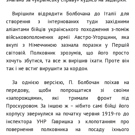
Вирішили відрядити Болбочана до Італії для
створення з інтернованих туди західними
аліантами бійців українського походження з-поміж
військовополонених армії Австро-Угорщини, яка
вкупі з Німеччиною зазнала поразки у Першій
світовій. Полковник зрозумів, що його просто
хочуть збутися, та все ж вирішив їхати. Проте він
так і не встиг вирушити за кордон.
За однією версією, П. Болбочан поїхав на
передову, щоби попрощатися зі своїми
«запорожцями», які тримали фронт під
Проскуровом. За іншою ж – нібито самі бійці його
корпусу звернулися на початку червня 1919-го до
інспектора УНР Гавришка з клопотанням про
повернення полковника на посаду їхнього