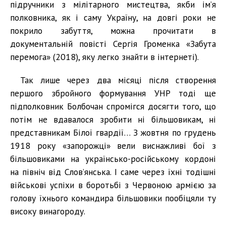
підручники з мілітарного мистецтва, якби ім’я
полковника, як і саму Україну, на довгі роки не
покрило забуття, можна прочитати в
документальній повісті Сергія Громенка «Забута
перемога» (2018), яку легко знайти в інтернеті).
Так лише через два місяці після створення
першого збройного формування УНР тоді ще
підполковник Болбочан спромігся досягти того, що
потім не вдавалося зробити ні більшовикам, ні
представникам Білої гвардії… З жовтня по грудень
1918 року «запорожці» вели виснажливі бої з
більшовиками на українсько-російському кордоні
на північ від Слов’янська. І саме через їхні тодішні
військові успіхи в боротьбі з Червоною армією за
голову їхнього командира більшовики пообіцяли ту
високу винагороду.