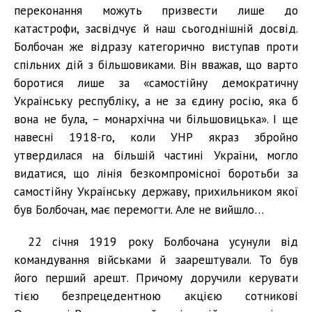
переконання можуть призвести лише до
катастрофи, засвідчує й наш сьогоднішній досвід.
Болбочан же відразу категорично виступав проти
спільних дій з більшовиками. Він вважав, що варто
боротися лише за «самостійну демократичну
Українську республіку, а не за єдину росію, яка б
вона не була, – монархічна чи більшовицька». І ще
навесні 1918-го, коли УНР якраз збройно
утвердилася на більшій частині України, могло
видатися, що лінія безкомпромісної боротьби за
самостійну Українську державу, прихильником якої
був Болбочан, має перемогти. Але не вийшло…
22 січня 1919 року Болбочана усунули від
командування військами й заарештували. То був
його перший арешт. Причому доручили керувати
тією безпрецедентною акцією сотникові