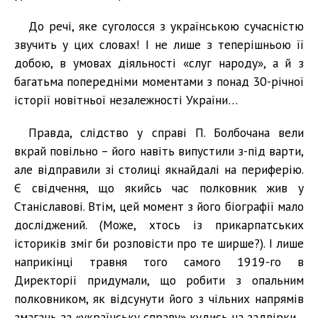
До речі, яке суголосся з українською сучасністю
звучить у цих словах! І не лише з теперішньою її
добою, в умовах діяльності «слуг народу», а й з
багатьма попередніми моментами з понад 30-річної
історії новітньої незалежності України…
Правда, слідство у справі П. Болбочана вели
вкрай повільно – його навіть випустили з-під варти,
але відправили зі столиці якнайдалі на периферію.
Є свідчення, що якийсь час полковник жив у
Станіславові. Втім, цей момент з його біографії мало
досліджений. (Може, хтось із прикарпатських
істориків зміг би розповісти про те ширше?). І лише
наприкінці травня того самого 1919-го в
Директорії придумали, що робити з опальним
полковником, як відсунути його з чільних напрямів
змагань за «українську справу» кудись на задвірки.