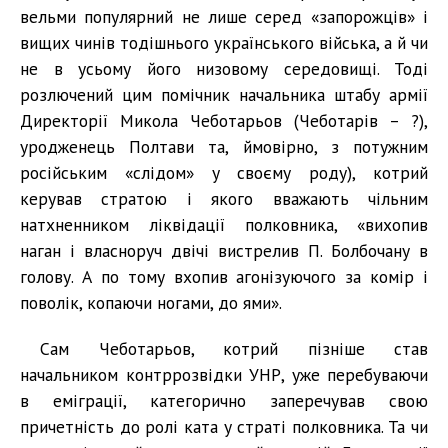
вельми популярний не лише серед «запорожців» і
вищих чинів тодішнього українського війська, а й чи
не в усьому його низовому середовищі. Тоді
розлючений цим помічник начальника штабу армії
Директорії Микола Чеботарьов (Чеботарів – ?),
уродженець Полтави та, ймовірно, з потужним
російським «слідом» у своєму роду), котрий
керував стратою і якого вважають чільним
натхненником ліквідації полковника, «вихопив
наган і власноруч двічі вистрелив П. Болбочану в
голову. А по тому вхопив агонізуючого за комір і
поволік, копаючи ногами, до ями».
Сам Чеботарьов, котрий пізніше став
начальником контррозвідки УНР, уже перебуваючи
в еміграції, категорично заперечував свою
причетність до ролі ката у страті полковника. Та чи