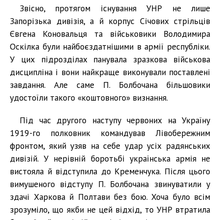
Звісно, протягом існування УНР не лише
Запорізька дивізія, а й корпус Січових стрільців
Євгена Коновальця та військовики Володимира
Оскілка були найбоєздатнішими в армії республіки.
У цих підрозділах панувала зразкова військова
дисципліна і вони найкраще виконували поставлені
завдання. Але саме П. Болбочана більшовики
удостоїли такого «коштовного» визнання.
Під час другого наступу червоних на Україну
1919-го полковник командував Лівобережним
фронтом, який узяв на себе удар усіх радянських
дивізій. У нерівній боротьбі українська армія не
вистояла й відступила до Кременчука. Після цього
вимушеного відступу П. Болбочана звинуватили у
здачі Харкова й Полтави без бою. Хоча було всім
зрозуміло, що якби не цей відхід, то УНР втратила