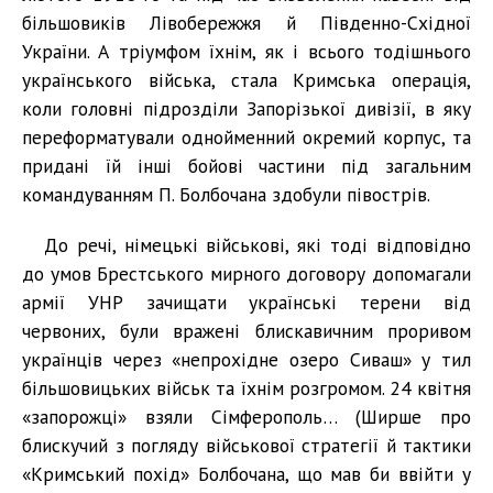
більшовиків Лівобережжя й Південно-Східної
України. А тріумфом їхнім, як і всього тодішнього
українського війська, стала Кримська операція,
коли головні підрозділи Запорізької дивізії, в яку
переформатували однойменний окремий корпус, та
придані їй інші бойові частини під загальним
командуванням П. Болбочана здобули півострів.
До речі, німецькі військові, які тоді відповідно
до умов Брестського мирного договору допомагали
армії УНР зачищати українські терени від
червоних, були вражені блискавичним проривом
українців через «непрохідне озеро Сиваш» у тил
більшовицьких військ та їхнім розгромом. 24 квітня
«запорожці» взяли Сімферополь… (Ширше про
блискучий з погляду військової стратегії й тактики
«Кримський похід» Болбочана, що мав би ввійти у