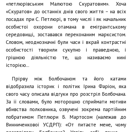
«петлюрівським Малютою Скуратовим». Хоча
«Скуратов» до останніх днів свого життя – на всіх
посадах при С. Петлюрі, в тому числі і як начальник
особистої охорони отамана в емігрантському
середовищі, зоставався переконаним марксистом.
Словом, неоднозначні були часи і вкрай контрастні
особистості творили сукупно і праведною, і
грішною діяльністю те, що називаємо нині
історією...
Прірву між Болбочаном та його катами
відобразила історик і політик Ірина Фаріон, яка
свого часу описала відгуки про розстріл Болбочана.
За її словами, було моторошно сприймати мотиви
вбивства полковника, озвучені зокрема партійним
побратимом Петлюри Б. Мартосом (належав до
Винниченкової УСДРП): «От питаєте мене, чому