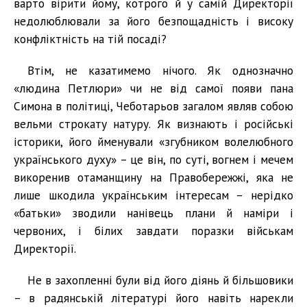
варто вірити йому, котрого й у самій Директорії
недолюблювали за його безпощадність і високу
конфліктність на тій посаді?
Втім, не казатимемо нічого. Як однозначно
«людина Петлюри» чи не від самої появи пана
Симона в політиці, Чеботарьов загалом являв собою
вельми строкату натуру. Як визнають і російські
історики, його йменували «згубником волелюбного
українського духу» – це він, по суті, вогнем і мечем
викоренив отаманщину на Правобережжі, яка не
лише шкодила українським інтересам – нерідко
«батьки» зводили нанівець плани й наміри і
червоних, і білих завдати поразки військам
Директорії.
Не в захопленні були від його діянь й більшовики
– в радянській літературі його навіть нарекли