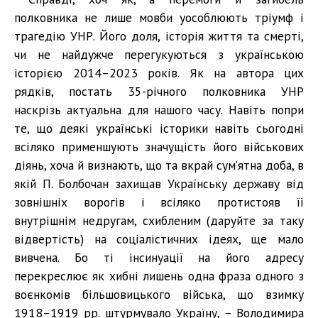
полковника не лише мовби уособлюють тріумф і
трагедію УНР. Його доля, історія життя та смерті,
чи не найдужче перегукуються з українською
історією 2014–2023 років. Як на автора цих
рядків, постать 35-річного полковника УНР
наскрізь актуальна для нашого часу. Навіть попри
те, що деякі українські історики навіть сьогодні
всіляко применшують значущість його військових
діянь, хоча й визнають, що та вкрай сум’ятна доба, в
якій П. Болбочан захищав Українську державу від
зовнішніх ворогів і всіляко протистояв її
внутрішнім недругам, схибленим (даруйте за таку
відвертість) на соціалістичних ідеях, ще мало
вивчена. Бо ті інсинуації на його адресу
перекреслює як хибні лишень одна фраза одного з
воєнкомів більшовицького війська, що взимку
1918–1919 рр. штурмувало Україну, – Володимира