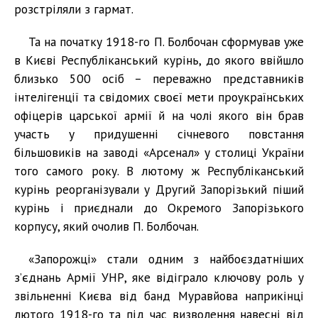
розстріляли з гармат.
Та на початку 1918-го П. Болбочан сформував уже
в Києві Республіканський курінь, до якого ввійшло
близько 500 осіб – переважно представників
інтелігенції та свідомих своєї мети проукраїнських
офіцерів царської армії й на чолі якого він брав
участь у придушенні січневого повстання
більшовиків на заводі «Арсенал» у столиці України
того самого року. В лютому ж Республіканський
курінь реорганізували у Другий Запорізький піший
курінь і приєднали до Окремого Запорізького
корпусу, який очолив П. Болбочан.
«Запорожці» стали одним з найбоєздатніших
з’єднань Армії УНР, яке відіграло ключову роль у
звільненні Києва від банд Муравйова наприкінці
лютого 1918-го та під час визволення навесні від