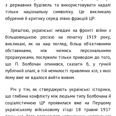
з державних будівель та використовувати надалі
тільки національну символіку. Це викликало
обурення й критику серед лівих фракцій ЦР.
Зрештою, українські невдачі на фронті війни з
більшовицькою росією на початку 1919 року,
викликані, як на наш погляд, більш об’єктивними
обставинами, ніж чиїмись персональними
прорахунками, послужили тільки приводом до того,
що П. Болбочан опинився, сказати б, у гучній
публічній опалі, в тій немилості правлячих кіл, з якої
йому вже не вдалося вийти живим.
Річ у тім, як стверджують українські історики,
що глибина конфлікту між людьми типу Болбочана й
соціалістичною ЦР проявилася вже на Першому
українському військовому з’їзді 18 травня 1917