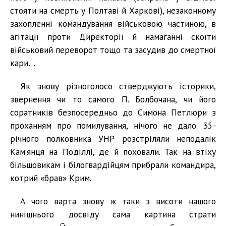
стояти на смерть у Полтаві й Харкові), незаконному
захопленні командування військовою частиною, в
агітації проти Директорії й намаганні скоїти
військовий переворот тощо та засудив до смертної
кари…
Як знову різноголосо стверджують історики,
звернення чи то самого П. Болбочана, чи його
соратників безпосередньо до Симона Петлюри з
проханням про помилування, нічого не дало. 35-
річного полковника УНР розстріляли неподалік
Кам’янця на Поділлі, де й поховали. Так на втіху
більшовикам і білогвардійцям прибрали командира,
котрий «брав» Крим.
А чого варта знову ж таки з висоти нашого
нинішнього досвіду сама картина страти