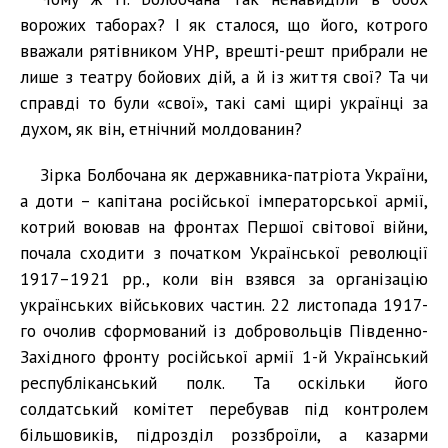
ворожих таборах? І як сталося, що його, котрого
вважали рятівником УНР, врешті-решт прибрали не
лише з театру бойових дій, а й із життя свої? Та чи
справді то були «свої», такі самі щирі українці за
духом, як він, етнічний молдованин?
Зірка Болбочана як державника-патріота України,
а доти – капітана російської імператорської армії,
котрий воював на фронтах Першої світової війни,
почала сходити з початком Української революції
1917–1921 рр., коли він взявся за організацію
українських військових частин. 22 листопада 1917-
го очолив сформований із добровольців Південно-
Західного фронту російської армії 1-й Український
республіканський полк. Та оскільки його
солдатський комітет перебував під контролем
більшовиків, підрозділ роззброїли, а казарми