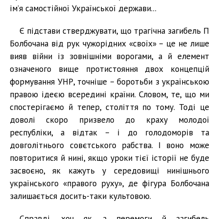
ім’я самостійної Української держави...
Є підстави стверджувати, що трагічна загибель П
Болбочана від рук чужорідних «своїх» – це не лише
вияв війни із зовнішніми ворогами, а й елемент
означеного вище протистояння двох концепцій
формування УНР, точніше – боротьби з українською
правою ідеєю всередині країни. Словом, те, що ми
спостерігаємо й тепер, століття по тому. Тоді це
доволі скоро призвело до краху молодої
республіки, а відтак – і до голодоморів та
довголітнього совєтського рабства. І воно може
повторитися й нині, якщо уроки тієї історії не буде
засвоєно, як кажуть у середовищі нинішнього
українського «правого руху», де фігура Болбочана
залишається досить-таки культовою.
Справді, хоч як, а перемоги й загибель