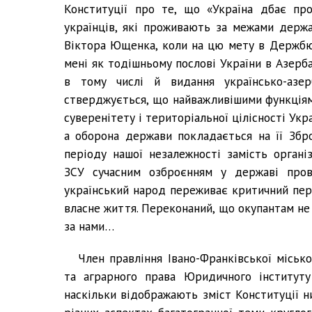
Конституції про те, що «Україна дбає пр
українців, які проживають за межами держа
Віктора Ющенка, коли на цю мету в Держбю
мені як тодішньому послові України в Азерба
в тому числі й видання українсько-азер
стверджується, що найважливішими функціям
суверенітету і територіальної цілісності Укра
а оборона держави покладається на її Збр
періоду нашої незалежності замість організ
ЗСУ сучасним озброєнням у державі прова
український народ переживає критичний періо
власне життя. Переконаний, що окупантам не 
за нами…
Член правління Івано-Франківської міськ
та аграрного права Юридичного інституту
наскільки відображають зміст Конституції н