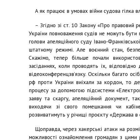
А як працює в умовах війни судова гілка в
– Згідно зі ст. 10 Закону «Про правовий р
України повноваження судів не можуть бути п
голови апеляційного суду Івано-Франківсько
штатному режимі. Але воєнний стан, безпе
Скажімо, тепер більше почали використо
засіданнях, коли проводять їх, відповідно
відеоконференцзв’язку. Оскільки багато осіб
рф проти України виїхали за кордон, то д
процесу за допомогою підсистеми «Електрон
заяву та скаргу, апеляційний документ, та
виходячи зі свого помешкання чи кабін
розвиватимуть у річищі проєкту «Держава в 
Щоправда, через хакерські атаки на розм
можливості ознайомлення громадян з цими 