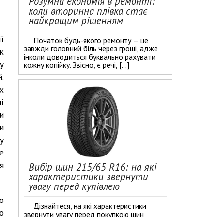
Розумна економія в ремонті:
коли вторинна плівка стає
найкращим рішенням
ї
Початок будь-якого ремонту — це
завжди головний біль через гроші, адже
к
інколи доводиться буквально рахувати
у
кожну копійку. Звісно, є речі, […]
.
х
і
и
и
у
е
я
Вибір шин 215/65 R16: на які
характеристики звернути
увагу перед купівлею
о
Дізнайтеся, на які характеристики
о
звернути увагу перед покупкою шин