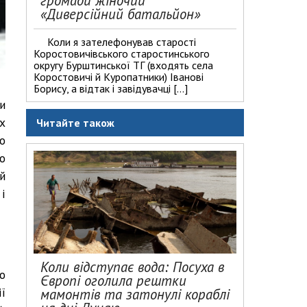
громади жіночий
«Диверсійний батальйон»
Коли я зателефонував старості
Коростовичівського старостинського
округу Бурштинської ТГ (входять села
Коростовичі й Куропатники) Іванові
Борису, а відтак і завідувачці […]
и
х
Читайте також
о
о
й
і
Коли відступає вода: Посуха в
о
Європі оголила рештки
ї
мамонтів та затонулі кораблі