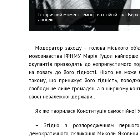
Історичний момент: емоції в сесійній залі Верх
апогею.
Модератор заходу – голова міського об’є
мовознавства ІФНМУ Марія Гуцол найперше п
окупантів призводять до неприпустимого пор
на повагу до його гідності. Ніхто не може
такому, що принижує його гідність, поводж
свободи не лише громадян, а в ширшому конте
своєї незалежної держави…
Як же творилася Конституція самостійної 
– Згідно з розпорядженням першого 
демократичного скликання Миколи Яковини с