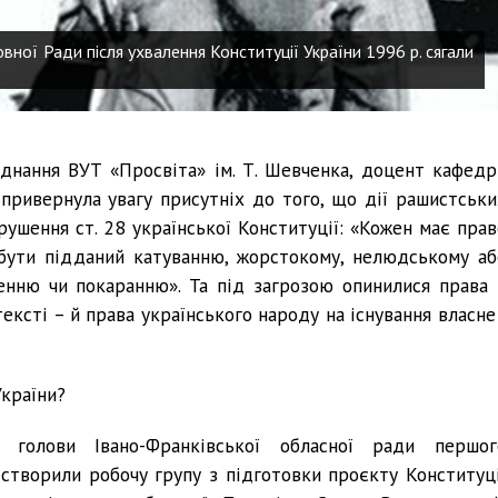
овної Ради після ухвалення Конституції України 1996 р. сягали
днання ВУТ «Просвіта» ім. Т. Шевченка, доцент кафедр
ривернула увагу присутніх до того, що дії рашистськи
ушення ст. 28 української Конституції: «Кожен має прав
 бути підданий катуванню, жорстокому, нелюдському аб
енню чи покаранню». Та під загрозою опинилися права 
ксті – й права українського народу на існування власне 
України?
голови Івано-Франківської обласної ради першог
творили робочу групу з підготовки проєкту Конституці