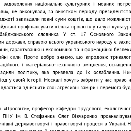
о задоволення національно-культурних і мовних потре
ви», не виконували, за винятком періоду президентств
джеті закладали певні суми коштів, що дало можливіст
йджані профінансувати кілька проєктів у галузі культури
байджанського словника. У ст. 17 Основного Закон
и держави, справою всього українського народу є захис
їни, гарантування її економічної та інформаційної безпек
ойні сили. Проте добре знаємо, що впродовж тривалог
аційного і матеріально-технічного зміцнення, оснащенн
дили політику, яка призвела до їх ослаблення. Нин
д у своїй історії. Москалі хочуть забрати у нас право н
вдасться здійснити свої агресивні заміри і перемога буд
ої «Просвіти», професор кафедри трудового, екологічног
 ПНУ ім. В. Стефаника Олег Вівчаренко проаналізував
инішні державотворчі і правотворчі процеси в Україні. Н