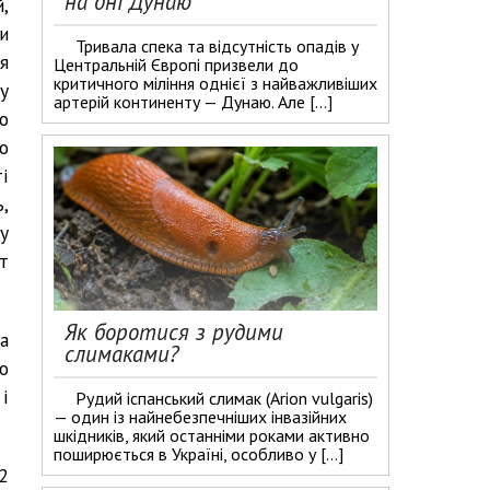
на дні Дунаю
,
и
Тривала спека та відсутність опадів у
я
Центральній Європі призвели до
критичного міління однієї з найважливіших
у
артерій континенту — Дунаю. Але […]
о
о
і
,
у
т
Як боротися з рудими
а
слимаками?
о
і
Рудий іспанський слимак (Arion vulgaris)
— один із найнебезпечніших інвазійних
шкідників, який останніми роками активно
поширюється в Україні, особливо у […]
2