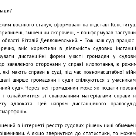
лади?
ежим воєнного стану», сформовані на підставі Конституці
рипинені, змінені чи скорочені, – поінформував заступни
ї області Віталій Девляшевський. – Тож наш суд працює 
речно, вніс корективи в діяльність судових інстанцій
вувати дистанційні форми участі громадян у судови
 до заявленого сторонами у справі клопотання, в режим
, які мають справи в суді, під час повномасштабної війн
едалі ширше громадяни і суди спілкуються з учасникам
ний суд». Через неї громадянин може як подати позовн
к і ознайомитися зі сканованими матеріалами справи н
ету адвоката. Цей напрям дистанційного правосудд
смартфоні».
іщений в інтернеті реєстр судових рішень нині обмежен
рішеннями. А якщо звернутися до статистики, то можем