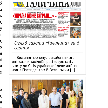
б
а
ь
,
у
т
и,
Огляд газети «Галичина» за 6
о
серпня
я
Видання пропонує ознайомитися з
і
оцінками в західній пресі результатів
а
візиту до США української делегації на
чолі з Президентом В. Зеленським […]
е
о
,
а