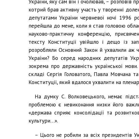
України, яку сам він і очолював, – розповів 
котрий брав активну участь у творенні доле
депутатами України червневої ночі 1996 ро
перейшла до мене, коли я став головою обла
науково-практичну конференцію, присвяче
тексту Конституції увійшло і дещо із за
розробляли Основний Закон й ухвалили аж ч
України? Бо серед народних депутатів Укр
зокрема про державність української мови.
складі Сергія Головатого, Павла Мовчана т
Конституції, який вдалося ухвалити на пленар
На думку С. Волковецького, немає підста
проблемою є невиконання низки його важлив
«держава сприяє консолідації та розвиткові
культури…».
– Цього не робили за всіх президентів Укр