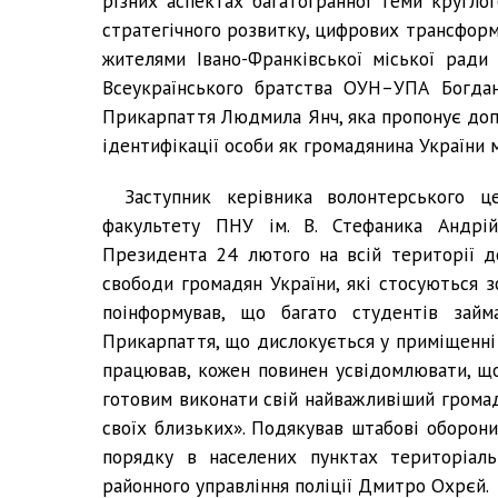
різних аспектах багатогранної теми кругло
стратегічного розвитку, цифрових трансформа
жителями Івано-Франківської міської ради 
Всеукраїнського братства ОУН–УПА Богдан
Прикарпаття Людмила Янч, яка пропонує доп
ідентифікації особи як громадянина України 
Заступник керівника волонтерського ц
факультету ПНУ ім. В. Стефаника Андрій
Президента 24 лютого на всій території д
свободи громадян України, які стосуються з
поінформував, що багато студентів зай
Прикарпаття, що дислокується у приміщенні 
працював, кожен повинен усвідомлювати, що
готовим виконати свій найважливіший громад
своїх близьких». Подякував штабові оборон
порядку в населених пунктах територіаль
районного управління поліції Дмитро Охрєй.