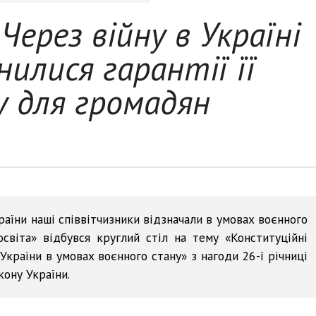
ерез війну в Україні
нилися гарантії її
у для громадян
аїни наші співвітчизники відзначали в умовах воєнного
світа» відбувся круглий стіл на тему «Конституційні
України в умовах воєнного стану» з нагоди 26-ї річниці
ону України.