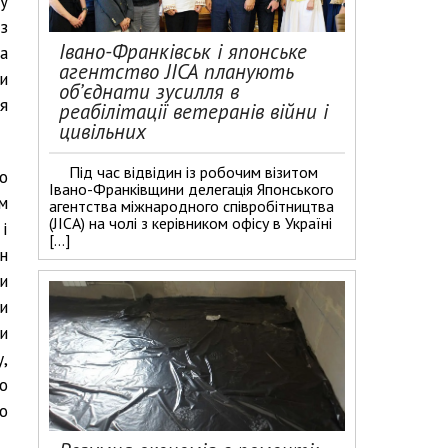
у
з
Івано-Франківськ і японське
а
агентство JICA планують
и
об’єднати зусилля в
я
реабілітації ветеранів війни і
цивільних
Під час відвідин із робочим візитом
о
Івано-Франківщини делегація Японського
м
агентства міжнародного співробітництва
(JICA) на чолі з керівником офісу в Україні
і
[…]
н
и
и
и
,
о
о