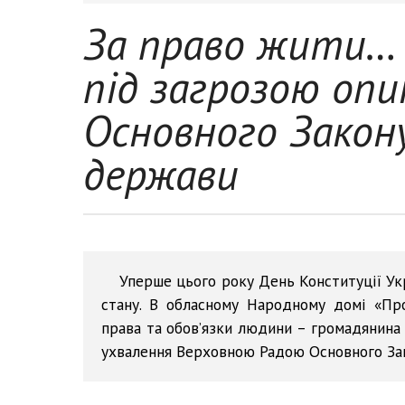
За право жити… Ч
під загрозою опи
Основного Закон
держави
Уперше цього року День Конституції Укр
стану. В обласному Народному домі «Про
права та обов’язки людини – громадянина 
ухвалення Верховною Радою Основного Зак