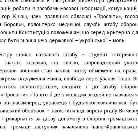
го столу спинялися й заступник директора департамент
цій, роботи із засобами масової інформації, комунікацій 
Ігор Кінаш, член правління обласної «Просвіти», голов
 Борович, волонтерка медичної служби штабу оборон
овнити Конституцію положенням, що серед критеріїв дл
має бути знання нею державної – української – мови.
ентру щойно названого штабу – студент історичног
 Гнатюк зазначив, що, звісно, запроваджений указо
ержави воєнний стан наклав низку обмежень на права 
окрема відчуження майна, свободи пересування тощо. Ві
маються волонтерством, входять і до штабу оборон
«Просвіти». «Та хто б де з молодих людей не навчався ч
 він насамперед українець і будь-якої хвилини має бут
янський обов’язок – захистити від ворога рідну Вітчизну
и Прикарпаття за дієву допомогу в охороні громадськог
ної громади заступник начальника Івано-Франківськог