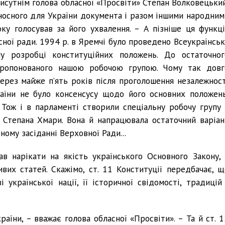
присутнім голова обласної «Просвіти» Степан Волковецький
носного для України документа і разом іншими народним
ку голосував за його ухвалення. – А пізніше ця функці
сної ради. 1994 р. в Яремчі було проведено Всеукраїнськ
ну розробці конституційних положень. До остаточног
пропонованого нашою робочою групою. Чому так довг
ерез майже п’ять років після проголошення незалежност
аїни не було консенсусу щодо його основних положень
 Тож і в парламенті створили спеціальну робочу групу 
а Степана Хмари. Вона й напрацювала остаточний варіан
ному засіданні Верховної Ради...
в нарікати на якість українського Основного Закону, 
их статей. Скажімо, ст. 11 Конституції передбачає, щ
 української нації, її історичної свідомості, традицій 
аїни, – вважає голова обласної «Просвіти». – Та й ст. 1