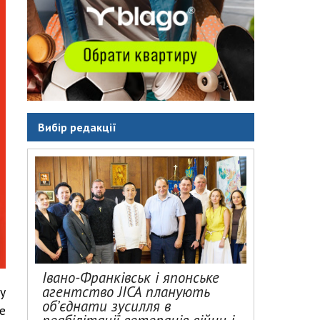
Вибір редакції
Івано-Франківськ і японське
агентство JICA планують
у
об’єднати зусилля в
е