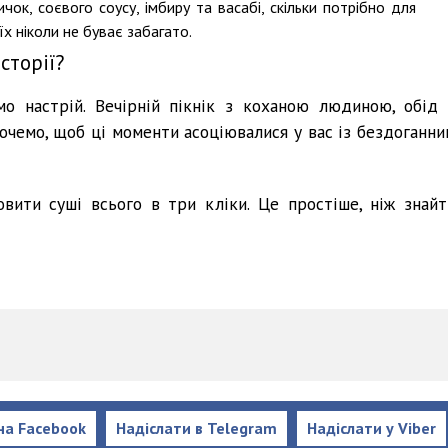
ок, соєвого соусу, імбиру та васабі, скільки потрібно для
їх ніколи не буває забагато.
сторії?
о настрій. Вечірній пікнік з коханою людиною, обід 
хочемо, щоб ці моменти асоціювалися у вас із бездоганни
ити суші всього в три кліки. Це простіше, ніж знайт
на Facebook
Надіслати в Telegram
Надіслати у Viber