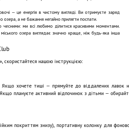
 овочі — це енергія в чистому вигляді. Ви отримуєте заряд
 озера, а не бажання негайно прилягти поспати.
 чесними: ми всі любимо ділитися красивими моментами.
 міського озера виглядає значно краще, ніж будь-яка інша
Club
», скористайтеся нашою інструкцією:
ь. Якщо хочете тиші — прямуйте до віддалених лавок н
 Якщо плануєте активний відпочинок з дітьми — обирайт
тійким покриттям знизу), портативну колонку для фоново