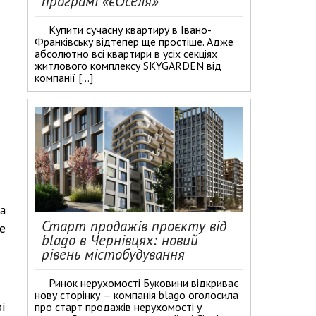
програмі «єОселя»
​Купити сучасну квартиру в Івано-
Франківську відтепер ще простіше. Адже
абсолютно всі квартири в усіх секціях
житлового комплексу SKYGARDEN від
компанії […]
а
Старт продажів проєкту від
е
blago в Чернівцях: новий
рівень містобудування
Ринок нерухомості Буковини відкриває
нову сторінку — компанія blago оголосила
ї
про старт продажів нерухомості у