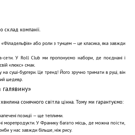
о склад компанії.
 «Філадельфія» або роли з тунцем — це класика, яка завжди
а-сети. У Roll Club ми пропонуємо набори, де поєднані і
свій «люкс» смак.
гу на суші-бургери. Це тренд! Його зручно тримати в руці, він
ний шедевр.
 галявину»
 хвилина сонячного світла цінна. Тому ми гарантуємо:
запечені позиції — ще теплими.
ні морепродукти. У Франику багато місць, де можна поїсти,
иби у нас завжди більше, ніж рису.