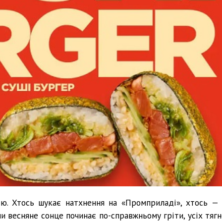
ію. Хтось шукає натхнення на «Промприладі», хтось — 
ли весняне сонце починає по-справжньому гріти, усіх тягн