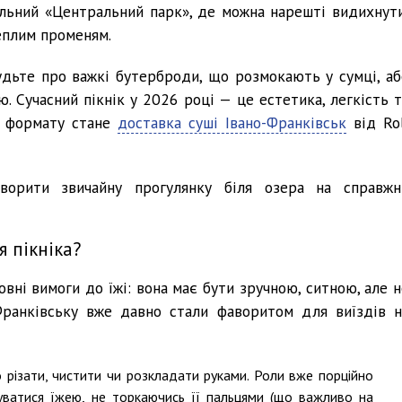
альний «Центральний парк», де можна нарешті видихнути
еплим променям.
будьте про важкі бутерброди, що розмокають у сумці, аб
 Сучасний пікнік у 2026 році — це естетика, легкість т
о формату стане
доставка суші Івано-Франківськ
від Rol
ворити звичайну прогулянку біля озера на справжн
я пікніка?
вні вимоги до їжі: вона має бути зручною, ситною, але н
-Франківську вже давно стали фаворитом для виїздів н
го різати, чистити чи розкладати руками. Роли вже порційно
уватися їжею, не торкаючись її пальцями (що важливо на