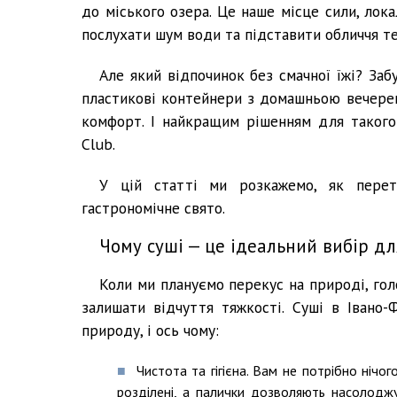
до міського озера. Це наше місце сили, лок
послухати шум води та підставити обличчя т
Але який відпочинок без смачної їжі? За
пластикові контейнери з домашньою вечерею.
комфорт. І найкращим рішенням для таког
Club.
У цій статті ми розкажемо, як перет
гастрономічне свято.
Чому суші — це ідеальний вибір дл
Коли ми плануємо перекус на природі, голо
залишати відчуття тяжкості. Суші в Івано
природу, і ось чому:
Чистота та гігієна. Вам не потрібно нічо
розділені, а палички дозволяють насолодж