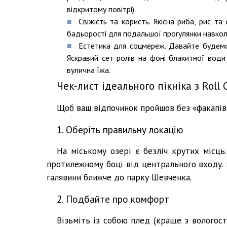
відкритому повітрі).
Свіжість та користь. Якісна риба, рис та
бадьорості для подальшої прогулянки навколо
Естетика для соцмереж. Давайте будемо
Яскравий сет ролів на фоні блакитної води
вулична їжа.
Чек-лист ідеального пікніка з Roll 
Щоб ваш відпочинок пройшов без «факапів
1. Оберіть правильну локацію
На міському озері є безліч крутих місц
протилежному боці від центрального входу.
галявини ближче до парку Шевченка.
2. Подбайте про комфорт
Візьміть із собою плед (краще з вологос