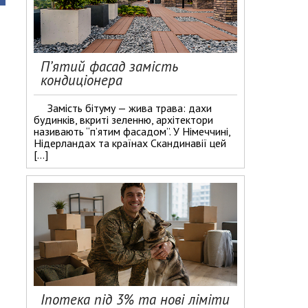
П’ятий фасад замість
кондиціонера
Замість бітуму — жива трава: дахи
будинків, вкриті зеленню, архітектори
називають “п’ятим фасадом”. У Німеччині,
Нідерландах та країнах Скандинавії цей
[…]
Іпотека під 3% та нові ліміти