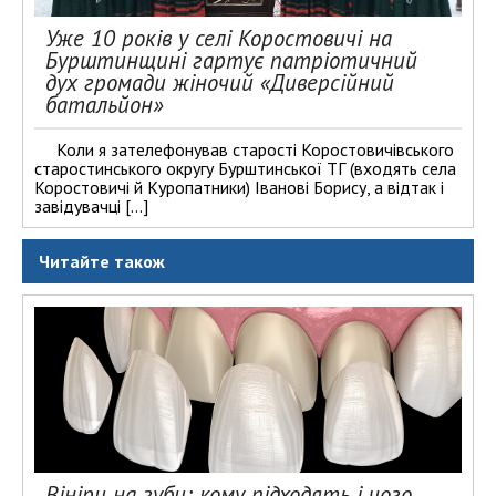
Уже 10 років у селі Коростовичі на
Бурштинщині гартує патріотичний
дух громади жіночий «Диверсійний
батальйон»
Коли я зателефонував старості Коростовичівського
старостинського округу Бурштинської ТГ (входять села
Коростовичі й Куропатники) Іванові Борису, а відтак і
завідувачці […]
Читайте також
Вініри на зуби: кому підходять і чого