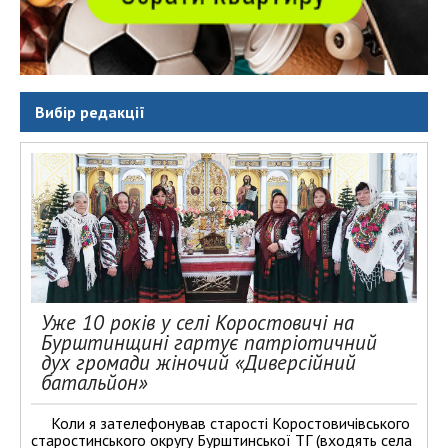
Вибір редакції
Уже 10 років у селі Коростовичі на
Бурштинщині гартує патріотичний
дух громади жіночий «Диверсійний
батальйон»
Коли я зателефонував старості Коростовичівського
старостинського округу Бурштинської ТГ (входять села