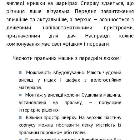
вигляді кришки на шарнірах. Спершу здається, що
різниця лише візуальна. Переднє завантаження
звичніше та актуальніше, а верхнє — асоціюється з
дешевими напівавтоматичними пристроями,
призначеними для дач. Насправді кожне
компонування має свої «фішки» і переваги.
Чесноти пральних машин з переднім люком:
Можливість вбудовування. Мають чудовий
вигляд у нішах і шафах з вологостійких
матеріалів.
Монтаж у вигляді колони. Сушильна машина,
встановлена ​​на пральну, — популярне
інтер'єрне рішення.
Вільний простір зверху. На верхню частину
корпусу можна поставити легку місткість із
пральним порошком або гелем.
В асортименті є моделі з барабаном на 8 кг