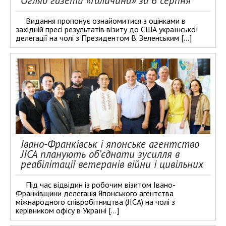
Огляд газети «Галичина» за 6 серпня
Видання пропонує ознайомитися з оцінками в
західній пресі результатів візиту до США української
делегації на чолі з Президентом В. Зеленським […]
Івано-Франківськ і японське агентство
JICA планують об’єднати зусилля в
реабілітації ветеранів війни і цивільних
Під час відвідин із робочим візитом Івано-
Франківщини делегація Японського агентства
міжнародного співробітництва (JICA) на чолі з
керівником офісу в Україні […]