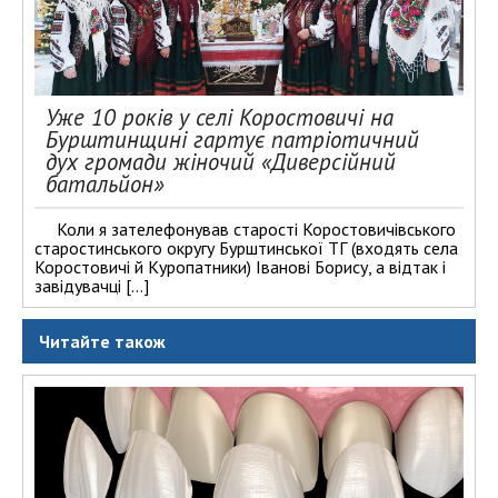
Уже 10 років у селі Коростовичі на
Бурштинщині гартує патріотичний
дух громади жіночий «Диверсійний
батальйон»
Коли я зателефонував старості Коростовичівського
старостинського округу Бурштинської ТГ (входять села
Коростовичі й Куропатники) Іванові Борису, а відтак і
завідувачці […]
Читайте також