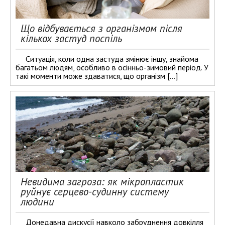
Що відбувається з організмом після
кількох застуд поспіль
Ситуація, коли одна застуда змінює іншу, знайома
багатьом людям, особливо в осінньо-зимовий період. У
такі моменти може здаватися, що організм […]
Невидима загроза: як мікропластик
руйнує серцево-судинну систему
людини
Донедавна дискусії навколо забруднення довкілля