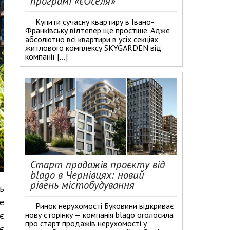
програмі «єОселя»
​Купити сучасну квартиру в Івано-
Франківську відтепер ще простіше. Адже
абсолютно всі квартири в усіх секціях
житлового комплексу SKYGARDEN від
компанії […]
Старт продажів проєкту від
blago в Чернівцях: новий
рівень містобудування
ь
е
Ринок нерухомості Буковини відкриває
нову сторінку — компанія blago оголосила
є
про старт продажів нерухомості у
є