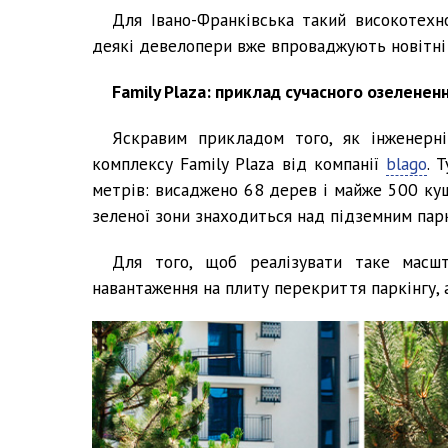
Для Івано-Франківська такий високотехн
деякі девелопери вже впроваджують новітні с
Family Plaza: приклад сучасного озеленен
Яскравим прикладом того, як інженерні
комплексу Family Plaza від компанії
blago
. 
метрів: висаджено 68 дерев і майже 500 кущ
зеленої зони знаходиться над підземним парк
Для того, щоб реалізувати таке масшт
навантаження на плиту перекриття паркінгу, 