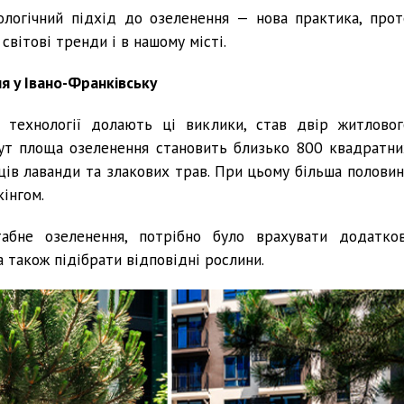
ологічний підхід до озеленення — нова практика, прот
вітові тренди і в нашому місті.
ня у Івано-Франківську
 технології долають ці виклики, став двір житловог
Тут площа озеленення становить близько 800 квадратни
ів лаванди та злакових трав. При цьому більша половин
інгом.
абне озеленення, потрібно було врахувати додатков
а також підібрати відповідні рослини.