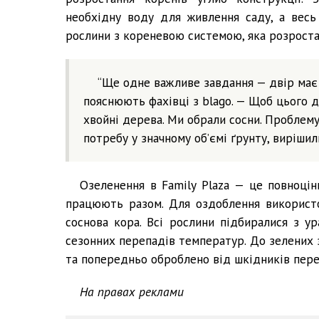
необхідну воду для живлення саду, а весь
рослини з кореневою системою, яка розростає
“Ще одне важливе завдання — двір має б
пояснюють фахівці з blago. — Щоб цього д
хвойні дерева. Ми обрали сосни. Проблему
потребу у значному об’ємі ґрунту, виріши
Озеленення в Family Plaza — це повноцін
працюють разом. Для оздоблення використо
соснова кора. Всі рослини підбиралися з ур
сезонних перепадів температур. До зелених 
та попередньо оброблено від шкідників пер
На правах реклами