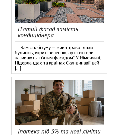
П’ятий фасад замість
кондиціонера
Замість бітуму — жива трава: дахи
будинків, вкриті зеленню, архітектори
називають “п’ятим фасадом”. У Німеччині,
Нідерландах та країнах Скандинавії цей
[…]
Іпотека під 3% та нові ліміти