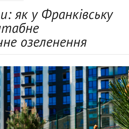
и: як у Франківську
штабне
чне озеленення