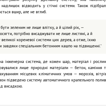
 надлишок відводить у стічні системи. Також підібрал
ться вшир, але не вглиб.
ути зеленим не лише влітку, а й цілий рік, —
осягти, потрібно висаджувати не лише листяні, а й
 великої кореневої системи цих дерев, а отже, їхню
ли завдяки спеціальним бетонним кашпо на підвищенні.”
на інженерна система, де кожен шар, матеріал і рослин
вувалися лише природні матеріали — бетон, каміння т
ахуванням місцевих кліматичних умов — морозів, вітрів
зон підведено систему автоматичного крапельного полив
ед висадкою.