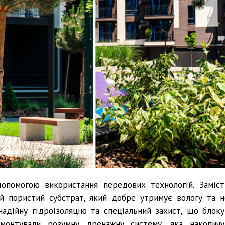
опомогою використання передових технологій. Заміст
й пористий субстрат, який добре утримує вологу та н
адійну гідроізоляцію та спеціальний захист, що блоку
Змонтували розумну дренажну систему, яка накопичу