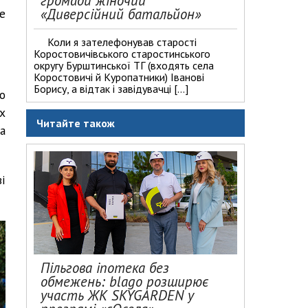
громади жіночий
«Диверсійний батальйон»
е
Коли я зателефонував старості
Коростовичівського старостинського
округу Бурштинської ТГ (входять села
Коростовичі й Куропатники) Іванові
Борису, а відтак і завідувачці […]
о
х
Читайте також
а
і
Пільгова іпотека без
обмежень: blago розширює
участь ЖК SKYGARDEN у