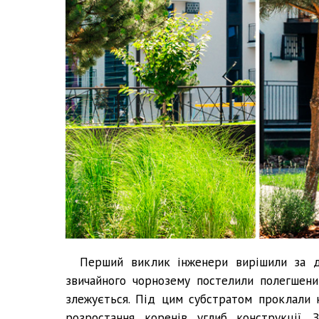
Перший виклик інженери вирішили за д
звичайного чорнозему постелили полегшени
злежується. Під цим субстратом проклали н
розростання коренів углиб конструкції. 