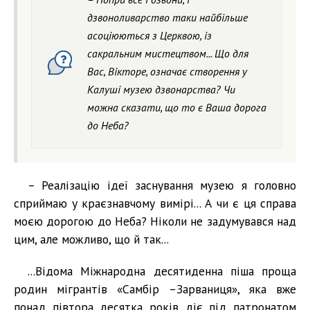
дзвоноливарство таки найбільше
асоціюються з Церквою, із
сакральним мистецтвом... Що для
Вас, Вікторе, означає створення у
Калуші музею дзвонарства? Чи
можна сказати, що то є Ваша дорога
до Неба?
– Реалізацію ідеї заснування музею я головно
сприймаю у краєзнавчому вимірі... А чи є ця справа
моєю дорогою до Неба? Ніколи не задумувався над
цим, але можливо, що й так...
...Відома Міжнародна десятиденна піша проща
родин мігрантів «Самбір –Зарваниця», яка вже
понад півтора десятка років діє під патронатом