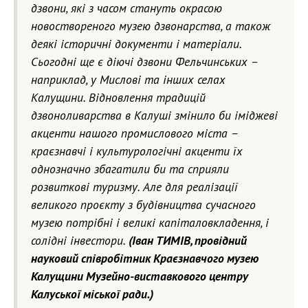
дзвони, які з часом стануть окрасою
новоствореного музею дзвонарства, а також
деякі історичні документи і матеріали.
Сьогодні ще є діючі дзвони Фельчинських –
наприклад, у Мислові та інших селах
Калущини. Відновлення традицій
дзвоноливарства в Калуші змінило би іміджеві
акценти нашого промислового міста –
краєзнавчі і культурологічні акценти їх
однозначно збагатили би та сприяли
розвиткові туризму. Але для реалізації
великого проєкту з будівництва сучасного
музею потрібні і великі капіталовкладення, і
солідні інвестори.
(Іван ТИМІВ, провідний
науковий співробітник Краєзнавчого музею
Калущини Музейно-виставкового центру
Калуської міської ради.)