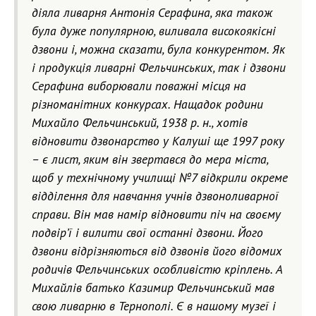
діяла ливарня Антонія Серафина, яка також
була дуже популярною, виливала високоякісні
дзвони і, можна сказати, була конкурентом. Як
і продукція ливарні Фельчинських, так і дзвони
Серафина виборювали поважні місця на
різноманітних конкурсах. Нащадок родини
Михайло Фельчинський, 1938 р. н., хотів
відновити дзвонарство у Калуші ще 1997 року
– є лист, яким він звертався до мера міста,
щоб у технічному училищі №7 відкрили окреме
відділення для навчання учнів дзвоноливарної
справи. Він мав намір відновити піч на своєму
подвір’ї і вилити свої останні дзвони. Його
дзвони відрізняються від дзвонів його відомих
родичів Фельчинських особливістю кріплень. А
Михайлів батько Казимир Фельчинський мав
свою ливарню в Тернополі. Є в нашому музеї і