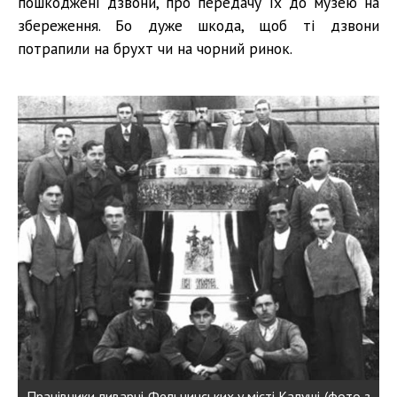
пошкоджені дзвони, про передачу їх до музею на
збереження. Бо дуже шкода, щоб ті дзвони
потрапили на брухт чи на чорний ринок.
Працівники ливарні Фельчинських у місті Калуші (фото з