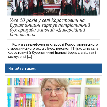
Уже 10 років у селі Коростовичі на
Бурштинщині гартує патріотичний
дух громади жіночий «Диверсійний
батальйон»
Коли я зателефонував старості Коростовичівського
старостинського округу Бурштинської ТГ (входять села
Коростовичі й Куропатники) Іванові Борису, а відтак і
завідувачці […]
Читайте також