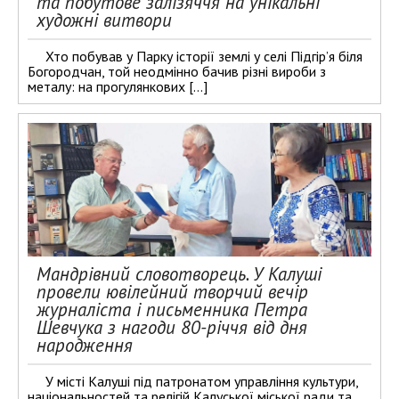
та побутове залізяччя на унікальні
художні витвори
Хто побував у Парку історії землі у селі Підгір’я біля
Богородчан, той неодмінно бачив різні вироби з
металу: на прогулянкових […]
Мандрівний словотворець. У Калуші
провели ювілейний творчий вечір
журналіста і письменника Петра
Шевчука з нагоди 80-річчя від дня
народження
У місті Калуші під патронатом управління культури,
національностей та релігій Калуської міської ради та