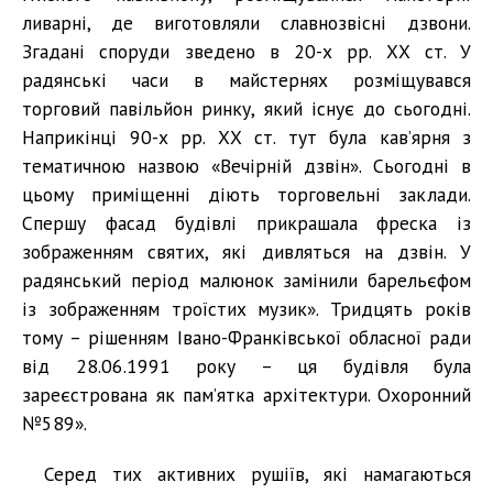
ливарні, де виготовляли славнозвісні дзвони.
Згадані споруди зведено в 20-х рр. ХХ ст. У
радянські часи в майстернях розміщувався
торговий павільйон ринку, який існує до сьогодні.
Наприкінці 90-х рр. ХХ ст. тут була кав’ярня з
тематичною назвою «Вечірній дзвін». Сьогодні в
цьому приміщенні діють торговельні заклади.
Спершу фасад будівлі прикрашала фреска із
зображенням святих, які дивляться на дзвін. У
радянський період малюнок замінили барельєфом
із зображенням троїстих музик». Тридцять років
тому – рішенням Івано-Франківської обласної ради
від 28.06.1991 року – ця будівля була
зареєстрована як пам’ятка архітектури. Охоронний
№589».
Серед тих активних рушіїв, які намагаються