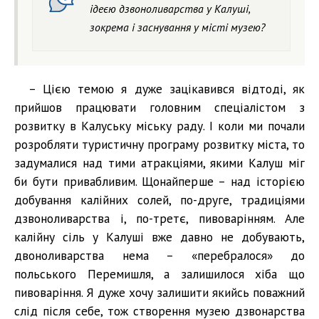
ідеєю дзвоноливарства у Калуші,
зокрема і заснування у місті музею?
– Цією темою я дуже зацікавився відтоді, як
прийшов працювати головним спеціалістом з
розвитку в Калуську міську раду. І коли ми почали
розробляти туристичну програму розвитку міста, то
задумалися над тими атракціями, якими Калуш міг
би бути привабливим. Щонайперше – над історією
добування калійних солей, по-друге, традиціями
дзвоноливарства і, по-третє, пивоварінням. Але
калійну сіль у Калуші вже давно не добувають,
двоноливарства нема – «перебралося» до
польського Перемишля, а залишилося хіба що
пивоваріння. Я дуже хочу залишити якийсь поважний
слід після себе, тож створення музею дзвонарства