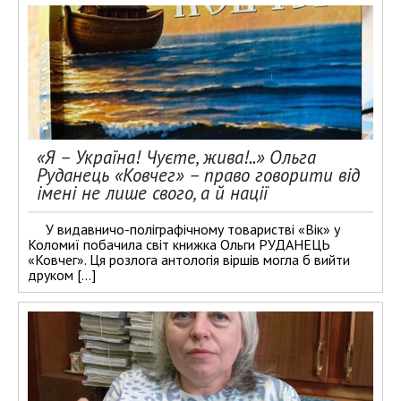
«Я – Україна! Чуєте, жива!..» Ольга
Руданець «Ковчег» – право говорити від
імені не лише свого, а й нації
У видавничо-поліграфічному товаристві «Вік» у
Коломиї побачила світ книжка Ольги РУДАНЕЦЬ
«Ковчег». Ця розлога антологія віршів могла б вийти
друком […]