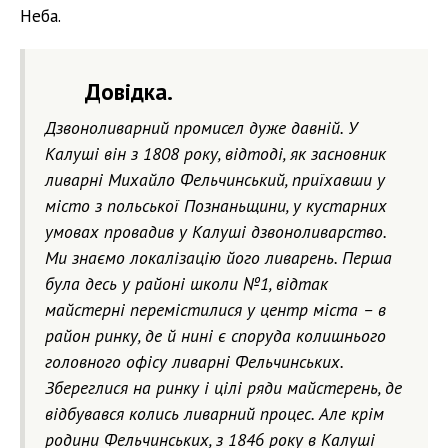
Неба.
Довідка.
Дзвоноливарний промисел дуже давній. У
Калуші він з 1808 року, відтоді, як засновник
ливарні Михайло Фельчинський, приїхавши у
місто з польської Познаньщини, у кустарних
умовах провадив у Калуші дзвоноливарство.
Ми знаємо локалізацію його ливарень. Перша
була десь у районі школи №1, відтак
майстерні перемістилися у центр міста – в
район ринку, де й нині є споруда колишнього
головного офісу ливарні Фельчинських.
Збереглися на ринку і цілі ряди майстерень, де
відбувався колись ливарний процес. Але крім
родини Фельчинських, з 1846 року в Калуші