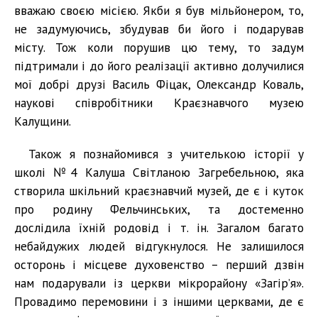
вважаю своєю місією. Якби я був мільйонером, то,
не задумуючись, збудував би його і подарував
місту. Тож коли порушив цю тему, то задум
підтримали і до його реалізації активно долучилися
мої добрі друзі Василь Фіцак, Олександр Коваль,
наукові співробітники Краєзнавчого музею
Калущини.
Також я познайомився з учителькою історії у
школі №4 Калуша Світланою Загребельною, яка
створила шкільний краєзнавчий музей, де є і куток
про родину Фельчинських, та достеменно
дослідила їхній родовід і т. ін. Загалом багато
небайдужих людей відгукнулося. Не залишилося
осторонь і місцеве духовенство – перший дзвін
нам подарували із церкви мікрорайону «Загір’я».
Провадимо перемовини і з іншими церквами, де є