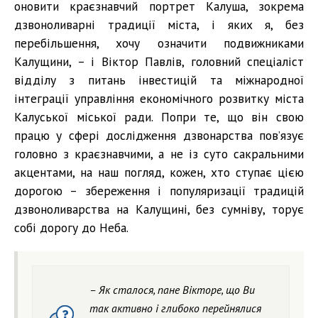
оновити краєзнавчий портрет Калуша, зокрема
дзвоноливарні традиції міста, і яких я, без
перебільшення, хочу означити подвижниками
Калущини, – і Віктор Павлів, головний спеціаліст
відділу з питань інвестицій та міжнародної
інтеграції управління економічного розвитку міста
Калуської міської ради. Попри те, що він свою
працю у сфері дослідження дзвонарства пов’язує
головно з краєзнавчими, а не із суто сакральними
акцентами, на наш погляд, кожен, хто ступає цією
дорогою – збереження і популяризації традицій
дзвоноливарства на Калущині, без сумніву, торує
собі дорогу до Неба.
– Як сталося, пане Вікторе, що Ви
так активно і глибоко перейнялися