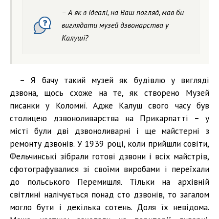
– А як в ідеалі, на Ваш погляд, мав би
виглядати музей дзвонарства у
Калуші?
– Я бачу такий музей як будівлю у вигляді
дзвона, щось схоже на те, як створено Музей
писанки у Коломиї. Адже Калуш свого часу був
столицею дзвоноливарства на Прикарпатті – у
місті були дві дзвоноливарні і ще майстерні з
ремонту дзвонів. У 1939 році, коли прийшли совіти,
Фельчинські зібрали готові дзвони і всіх майстрів,
сфотографувалися зі своїми виробами і переїхали
до польського Перемишля. Тільки на архівній
світлині налічується понад сто дзвонів, то загалом
могло бути і декілька сотень. Доля їх невідома.