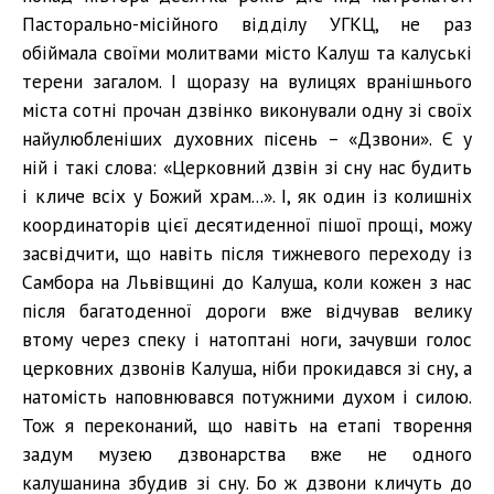
Пасторально-місійного відділу УГКЦ, не раз
обіймала своїми молитвами місто Калуш та калуські
терени загалом. І щоразу на вулицях вранішнього
міста сотні прочан дзвінко виконували одну зі своїх
найулюбленіших духовних пісень – «Дзвони». Є у
ній і такі слова: «Церковний дзвін зі сну нас будить
і кличе всіх у Божий храм...». І, як один із колишніх
координаторів цієї десятиденної пішої прощі, можу
засвідчити, що навіть після тижневого переходу із
Самбора на Львівщині до Калуша, коли кожен з нас
після багатоденної дороги вже відчував велику
втому через спеку і натоптані ноги, зачувши голос
церковних дзвонів Калуша, ніби прокидався зі сну, а
натомість наповнювався потужними духом і силою.
Тож я переконаний, що навіть на етапі творення
задум музею дзвонарства вже не одного
калушанина збудив зі сну. Бо ж дзвони кличуть до