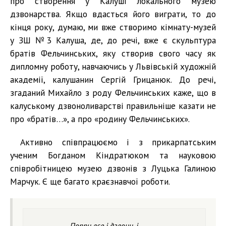
про створення у Калуші локального музею
дзвонарства. Якщо вдасться його виграти, то до
кінця року, думаю, ми вже створимо кімнату-музей
у ЗШ №3 Калуша, де, до речі, вже є скульптура
братів Фельчинських, яку створив свого часу як
дипломну роботу, навчаючись у Львівській художній
академії, калушанин Сергій Грицанюк. До речі,
згаданий Михайло з роду Фельчинських каже, що в
калуському дзвоноливарстві правильніше казати не
про «братів…», а про «родину Фельчинських».
Активно співпрацюємо і з прикарпатським
ученим Богданом Кіндратюком та науковою
співробітницею музею дзвонів з Луцька Галиною
Марчук. Є ще багато краєзнавчої роботи.
– Попри все і дзвони, і