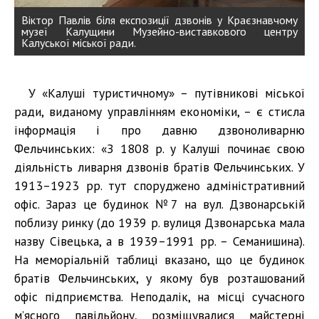
Віктор Павлів біля експозиції дзвонів у Краєзнавчому
музеї Калущини Музейно-виставкового центру
Калуської міської ради.
У «Калуші туристичному» – путівникові міської
ради, виданому управлінням економіки, – є стисла
інформація і про давню дзвоноливарню
Фельчинських: «З 1808 р. у Калуші починає свою
діяльність ливарня дзвонів братів Фельчинських. У
1913–1923 рр. тут споруджено адміністративний
офіс. Зараз це будинок №7 на вул. Дзвонарській
поблизу ринку (до 1939 р. вулиця Дзвонарська мала
назву Сівецька, а в 1939–1991 рр. – Семанишина).
На меморіальній таблиці вказано, що це будинок
братів Фельчинських, у якому був розташований
офіс підприємства. Неподалік, на місці сучасного
м’ясного павільйону, розміщувалися майстерні