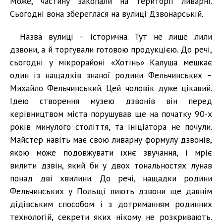
Може, частину закопали на території ливарні.
Сьогодні вона збереглася на вулиці Дзвонарській.
Назва вулиці – історична. Тут не лише лили
дзвони, а й торгували готовою продукцією. До речі,
сьогодні у мікрорайоні «Хотінь» Калуша мешкає
один із нащадків знаної родини Фельчинських –
Михайло Фельчинський. Цей чоловік дуже цікавий.
Ідею створення музею дзвонів він перед
керівництвом міста порушував ще на початку 90-х
років минулого століття, та ініціатора не почули.
Майстер навіть має свою ливарну формулу дзвонів,
якою може подовжувати їхнє звучання, і мріє
вилити дзвін, який би у двох тональностях лунав
понад дві хвилини. До речі, нащадки родини
Фельчинських у Польщі лиють дзвони ще давнім
дідівським способом і з дотриманням родинних
технологій, секрети яких нікому не розкривають.