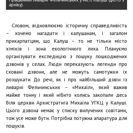
архіву).
Словом, відновлюємо історичну справедливість
– хочемо нагадати і калушанам, і загалом
прикарпатцям, що Калуш – то не тільки місто
хіміків і зона екологічного лиха. Плануємо
організувати експедицію з пошуку пошкоджених
дзвонів у селах. Люди переказують легенди про
сховані дзвони, але не можуть самотужки їх
розшукати. До речі, як і про найбільший дзвін із
ливарні Фельчинських – «Михаїл», який важив
майже тонну і який нібито колись закопали десь
біля церкви Архистратига Михаїла УГКЦ у Калуші.
Цього дзвона немає у списку вилучених совітами,
тож усе може бути. Потрібна потужна апаратура для
пошуків.