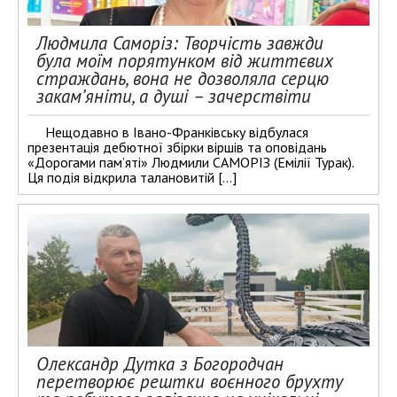
Людмила Саморіз: Творчість завжди
була моїм порятунком від життєвих
страждань, вона не дозволяла серцю
закам’яніти, а душі – зачерствіти
Нещодавно в Івано-Франківську відбулася
презентація дебютної збірки віршів та оповідань
«Дорогами пам’яті» Людмили САМОРІЗ (Емілії Турак).
Ця подія відкрила талановитій […]
Олександр Дутка з Богородчан
перетворює рештки воєнного брухту