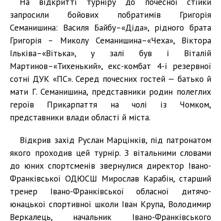
На відкритті турніру до почесної стійки
запросили бойових побратимів Григорія
Семанишина: Василя Байбу–«Діда», рідного брата
Григорія – Миколу Семанишина–«Чеха», Віктора
Ільківа–«Вітька», у залі був і Віталій
Мартинов–«Тихенький», екс-комбат 4-ї резервної
сотні ДУК «ПС». Серед почесних гостей — батько й
мати Г. Семанишина, представники родин полеглих
героїв Прикарпаття на чолі із Чомком,
представники влади області й міста.
Відкрив захід Руслан Марцінків, під патронатом
якого проходив цей турнір. З вітальними словами
до юних спортсменів звернулися директор Івано-
Франківської ОДЮСШ Мирослав Карабін, старший
тренер Івано-Франківської обласної дитячо-
юнацької спортивної школи Іван Крупа, Володимир
Веркалець, начальник Івано-Франківського