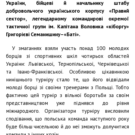
України, бійцеві й начальнику штабу
добровольчого українського корпусу «Правий
сектор», легендарному командирові окремої
тактичної групи ім. Капітана Воловика «кіборгу»
Григорієві Семанишину–«Баті».
У змаганнях взяли участь понад 100 молодих
борців зі спортивних шкіл чотирьох областей
України: Львівської, Тернопільської, Чернівецької
та Івано-Франківської. Особливою цікавинкою
нинішнього турніру стало те, що його відвідали
молоді борці зі своїми тренерами з Польщі. Тобто
фактично цей турнір з вільної боротьби за своїм
представництвом уже піднявся до рівня
міжнародного. Організатори турніру висловили
сподівання, що польська команда наступного року
буде більш чисельною й до неї зможуть долучитися
команди з інших країн.