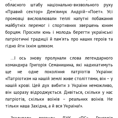
обласного штабу національно-визвольного руху
«Правий сектор» Дем’янчук Андрій–«Поет». Усі
промовці висловлювали теплі напутні побажання
майбутніх перемог і спортивних звершень юним
борцям. Просили юнь і молодь берегти українські
патріотичні традиції й пам'ять про наших героїв та
гідно йти їхнім шляхом.
…І ось знову пролунали слова легендарного
командира Григорія Семанишина, які надихатимуть
ще не одне покоління патріотів України:
«Патріотизм на нашій землі живе століттями, він – у
нашій крові. Цей дух вибити з України неможливо,
він щоразу відроджується. Дивіться, скільки у нас
патріотів, скільки воїнів – реальних воїнів. Не
тільки наша Західна, а й вся Україна!».
Згадували легенду ДУК «ПС» Григорія