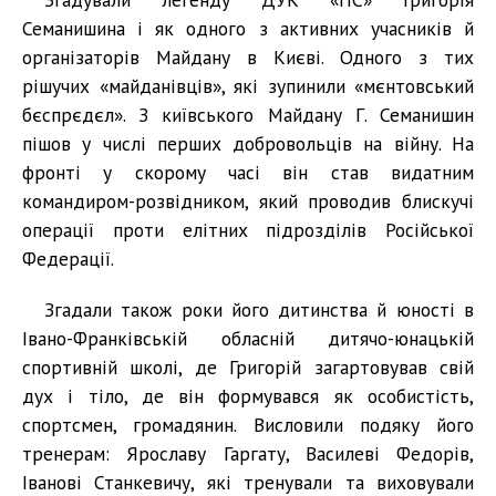
Семанишина і як одного з активних учасників й
організаторів Майдану в Києві. Одного з тих
рішучих «майданівців», які зупинили «мєнтовський
бєспрєдєл». З київського Майдану Г. Семанишин
пішов у числі перших добровольців на війну. На
фронті у скорому часі він став видатним
командиром-розвідником, який проводив блискучі
операції проти елітних підрозділів Російської
Федерації.
Згадали також роки його дитинства й юності в
Івано-Франківській обласній дитячо-юнацькій
спортивній школі, де Григорій загартовував свій
дух і тіло, де він формувався як особистість,
спортсмен, громадянин. Висловили подяку його
тренерам: Ярославу Гаргату, Василеві Федорів,
Іванові Станкевичу, які тренували та виховували