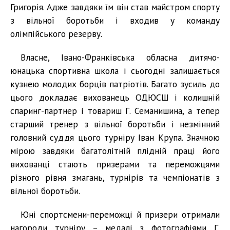
Григорія. Адже завдяки їм він став майстром спорту
з вільної боротьби і входив у команду
олімпійського резерву.
Власне, Івано-Франківська обласна дитячо-
юнацька спортивна школа і сьогодні залишається
кузнею молодих борців патріотів. Багато зусиль до
цього докладає вихованець ОДЮСШ і колишній
спаринг-партнер і товариш Г. Семанишина, а тепер
старший тренер з вільної боротьби і незмінний
головний суддя цього турніру Іван Крупа. Значною
мірою завдяки багатолітній плідній праці його
вихованці стають призерами та переможцями
різного рівня змагань, турнірів та чемпіонатів з
вільної боротьби.
Юні спортсмени-переможці й призери отримали
нагороди турніру – медалі з фотографіями Г.