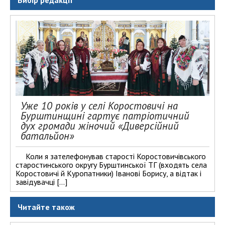
Вибір редакції
Уже 10 років у селі Коростовичі на
Бурштинщині гартує патріотичний
дух громади жіночий «Диверсійний
батальйон»
Коли я зателефонував старості Коростовичівського
старостинського округу Бурштинської ТГ (входять села
Коростовичі й Куропатники) Іванові Борису, а відтак і
завідувачці […]
Читайте також