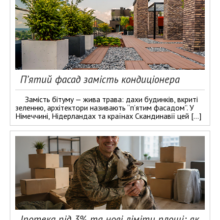
П’ятий фасад замість кондиціонера
Замість бітуму — жива трава: дахи будинків, вкриті
зеленню, архітектори називають “п’ятим фасадом”. У
Німеччині, Нідерландах та країнах Скандинавії цей […]
Іпотека під 3% та нові ліміти площі: як