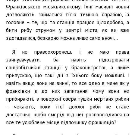
Франківського міськвиконкому. Їхні масивні човни
дозволяють займатися тією темною справою, а
головне – те, що та станція працює цілодобово, а
бити рибу струмом у центрі міста, як ви вже
здогадалися, безкарно можна лише саме вночі…
Я не правоохоронець і не маю права
звинувачувати, ба навіть підозрювати
співробітників станції у браконьєрстві, а лише
припускаю, що такі дії з їхнього боку можливі. І
навіть якщо вони не винні, то все одно в мене як у
франківки є до них запитання: чому вони не
прибирають з поверхні озера тушки мертвих рибин
– чекають, поки тієї дохлої риби не стане
достатньо, щоби сморід від неї розповсюдився на
все те улюблене місце відпочинку франківців?