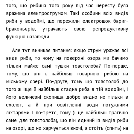
того, що рибина того року під час нересту була
вражена електрострумом. Такі особини всіх видів
риби у водоймі, що пережили електрошок бариг-
браконьєрів, утрачають свою репродуктивну
функцію назавжди.
Але тут виникає питання: якщо струм уражає всі
види риби, то чому на поверхні озера ми бачимо
тільки майже самі тушки товстолоба? По-перше,
тому, що він є найбільш товарною рибою на
міському озері. По-друге, тому що товстолоб до
того ж іще й найбільш стадна риба в тій водоймі, і
його величезні скопища добре видно не тільки в
ехолот, а й при освітленні води потужними
ліхтарями. І по-третє, тому (і це найбільш трагічно
саме для товстолоба), що він єдиний із видів риби
на озері, що не харчується вночі, а стоїть (спить) на