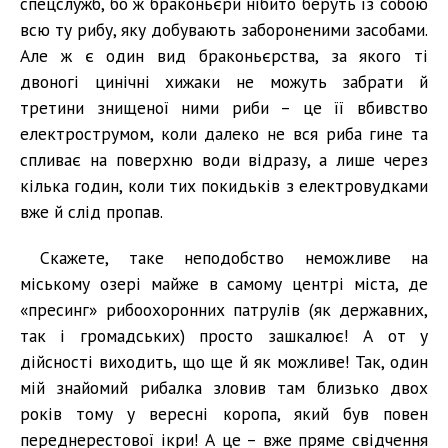
спецслужб, бо ж браконьєри нібито беруть із собою
всю ту рибу, яку добувають забороненими засобами.
Але ж є один вид браконьєрства, за якого ті
двоногі цинічні хижаки не можуть забрати й
третини знищеної ними риби – це її вбивство
електрострумом, коли далеко не вся риба гине та
спливає на поверхню води відразу, а лише через
кілька годин, коли тих покидьків з електровудками
вже й слід пропав.
Скажете, таке неподобство неможливе на
міському озері майже в самому центрі міста, де
«пресинг» рибоохоронних патрулів (як державних,
так і громадських) просто зашкалює! А от у
дійсності виходить, що ще й як можливе! Так, один
мій знайомий рибалка зловив там близько двох
років тому у вересні коропа, який був повен
переднерестової ікри! А це – вже пряме свідчення