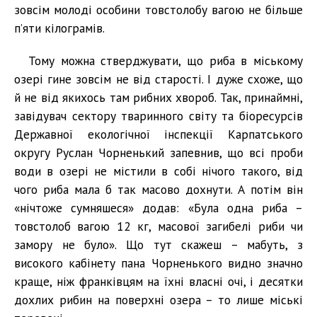
зовсім молоді особини товстолобу вагою не більше
п’яти кілограмів.
Тому можна стверджувати, що риба в міському
озері гине зовсім не від старості. І дуже схоже, що
й не від якихось там рибних хвороб. Так, принаймні,
завідувач сектору тваринного світу та біоресурсів
Державної екологічної інспекції Карпатського
округу Руслан Чорненький запевнив, що всі проби
води в озері не містили в собі нічого такого, від
чого риба мала б так масово дохнути. А потім він
«нічтоже сумняшеся» додав: «Була одна риба –
товстолоб вагою 12 кг, масової загибелі риби чи
замору не було». Що тут скажеш – мабуть, з
високого кабінету пана Чорненького видно значно
краще, ніж франківцям на їхні власні очі, і десятки
дохлих рибин на поверхні озера – то лише міські