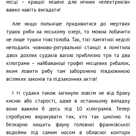
місці – кращої мішені для нічних «електриків»
важко навіть вигадати!
Але якщо пильніше придивитися до мертвих
тушок риби на міському озері, то можна побачити
не лише тушки товстолоба. Так, тієї пам’ятної неділі
неподалік човново-рятувальної станції я помітила
двох дохлих судаків вагою приблизно три та два
кілограми – найбажаніші трофеї місцевих рибалок,
яким ловити рибу там заборонено півдюжиною
всіляких законів та підзаконних актів!
І ті судаки також загинули зовсім не від браку
кисню або старості, адже в останньому випадку
вони важили б десь під 10 кілограмів. Тепер
спробуємо вирахувати тих, хто так цинічно та
безкарно нищить фауну головної франківської
водойми під самим носом в обласної контори