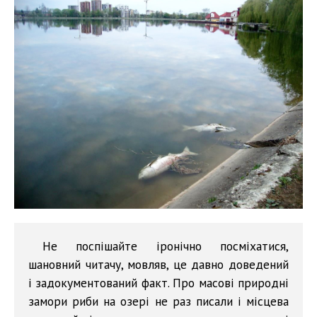
Не поспішайте іронічно посміхатися,
шановний читачу, мовляв, це давно доведений
і задокументований факт. Про масові природні
замори риби на озері не раз писали і місцева