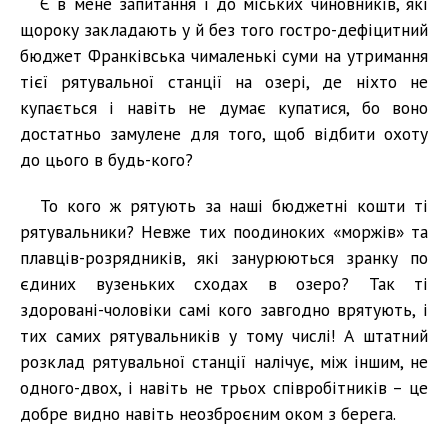
Є в мене запитання і до міських чиновників, які
щороку закладають у й без того гостро-дефіцитний
бюджет Франківська чималенькі суми на утримання
тієї рятувальної станції на озері, де ніхто не
купається і навіть не думає купатися, бо воно
достатньо замулене для того, щоб відбити охоту
до цього в будь-кого?
То кого ж рятують за наші бюджетні кошти ті
рятувальники? Невже тих поодиноких «моржів» та
плавців-розрядників, які занурюються зранку по
єдиних вузеньких сходах в озеро? Так ті
здоровані-чоловіки самі кого завгодно врятують, і
тих самих рятувальників у тому числі! А штатний
розклад рятувальної станції налічує, між іншим, не
одного-двох, і навіть не трьох співробітників – це
добре видно навіть неозброєним оком з берега.