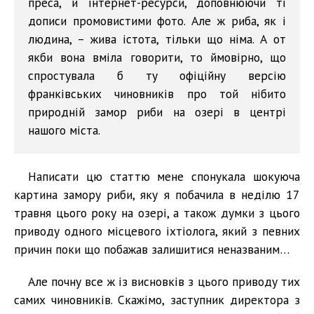
преса, й інтернет-ресурси, доповнюючи ті
дописи промовистими фото. Але ж риба, як і
людина, – жива істота, тільки що німа. А от
якби вона вміла говорити, то ймовірно, що
спростувала б ту офіційну версію
франківських чиновників про той нібито
природній замор риби на озері в центрі
нашого міста.
Написати цю статтю мене спонукала шокуюча
картина замору риби, яку я побачила в неділю 17
травня цього року на озері, а також думки з цього
приводу одного місцевого іхтіолога, який з певних
причин поки що побажав залишитися неназваним…
Але почну все ж із висновків з цього приводу тих
самих чиновників. Скажімо, заступник директора з