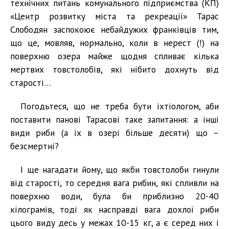
технічних питань комунального підприємства (КП)
«Центр розвитку міста та рекреації» Тарас
Слободян заспокоює небайдужих франківців тим,
що це, мовляв, нормально, коли в нерест (!) на
поверхню озера майже щодня спливає кілька
мертвих товстолобів, які нібито дохнуть від
старості…
Погодьтеся, що не треба бути іхтіологом, аби
поставити панові Тарасові таке запитання: а інші
види риби (а їх в озері більше десяти) що –
безсмертні?
І ще нагадати йому, що якби товстолоби гинули
від старості, то середня вага рибин, які спливли на
поверхню води, була би приблизно 20-40
кілограмів, тоді як насправді вага дохлої риби
цього виду десь у межах 10-15 кг, а є серед них і