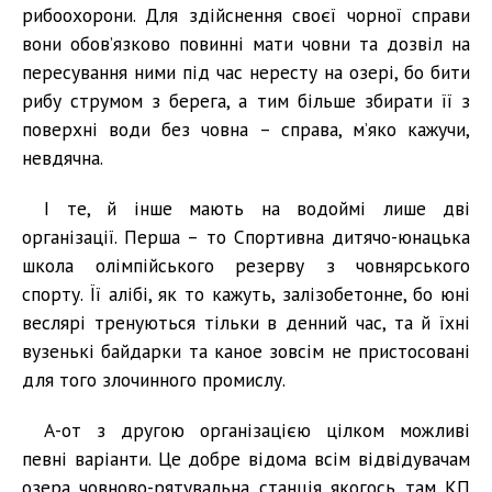
рибоохорони. Для здійснення своєї чорної справи
вони обов’язково повинні мати човни та дозвіл на
пересування ними під час нересту на озері, бо бити
рибу струмом з берега, а тим більше збирати її з
поверхні води без човна – справа, м’яко кажучи,
невдячна.
І те, й інше мають на водоймі лише дві
організації. Перша – то Спортивна дитячо-юнацька
школа олімпійського резерву з човнярського
спорту. Її алібі, як то кажуть, залізобетонне, бо юні
веслярі тренуються тільки в денний час, та й їхні
вузенькі байдарки та каное зовсім не пристосовані
для того злочинного промислу.
А-от з другою організацією цілком можливі
певні варіанти. Це добре відома всім відвідувачам
озера човново-рятувальна станція якогось там КП