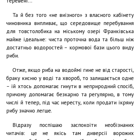
теревені…
Та й без того «не виїзного» з власного кабінету
чиновника випливає, що середовище перебування
для товстолобика на міському озері Франківська
майже ідеальне: чиста проточна вода та більш ніж
достатньо водоростей – кормової бази цього виду
риби.
Отже, якщо риба на водоймі гине не від старості,
браку кисню у воді та хвороб, то залишається одне
– їй хтось допомагає гинути в неприродний спосіб,
причому допомагає безкарно та регулярно, в тому
числі й тепер, під час нересту, коли продати ікряну
рибу значно легше.
Відразу поспішаю заспокоїти необізнаних
читачів: це не якісь там диверсії ворожих