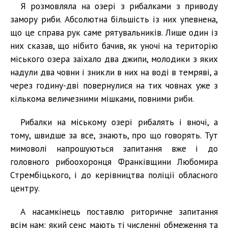
Я розмовляла на озері з рибалками з приводу
замору риби. Абсолютна більшість із них упевнена,
що це справа рук саме рятувальників. Лише один із
них сказав, що нібито бачив, як уночі на територію
міського озера заїхало два джипи, молодики з яких
надули два човни і зникли в них на воді в темряві, а
через годину-дві повернулися на тих човнах уже з
кількома величезними мішками, повними риби.
Рибалки на міському озері рибалять і вночі, а
тому, швидше за все, знають, про що говорять. Тут
мимоволі напрошуються запитання вже і до
головного рибоохоронця Франківщини Любомира
Стрембіцького, і до керівництва поліції обласного
центру.
А насамкінець поставлю риторичне запитання
всім нам: який сенс мають ті численні обмеження та