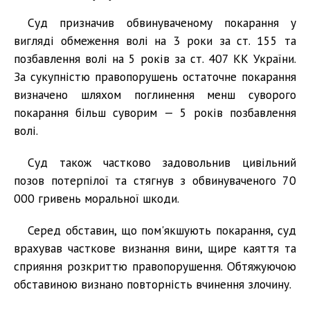
Суд призначив обвинуваченому покарання у
вигляді обмеження волі на 3 роки за ст. 155 та
позбавлення волі на 5 років за ст. 407 КК України.
За сукупністю правопорушень остаточне покарання
визначено шляхом поглинення менш суворого
покарання більш суворим — 5 років позбавлення
волі.
Суд також частково задовольнив цивільний
позов потерпілої та стягнув з обвинуваченого 70
000 гривень моральної шкоди.
Серед обставин, що пом'якшують покарання, суд
врахував часткове визнання вини, щире каяття та
сприяння розкриттю правопорушення. Обтяжуючою
обставиною визнано повторність вчинення злочину.