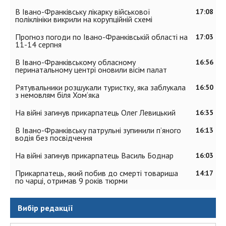
В Івано-Франківську лікарку військової
17:08
поліклініки викрили на корупційній схемі
Прогноз погоди по Івано-Франківській області на
17:03
11-14 серпня
В Івано-Франківському обласному
16:56
перинатальному центрі оновили вісім палат
Рятувальники розшукали туристку, яка заблукала
16:50
з немовлям біля Хом’яка
На війні загинув прикарпатець Олег Левицький
16:35
В Івано-Франківську патрульні зупинили п’яного
16:13
водія без посвідчення
На війні загинув прикарпатець Василь Боднар
16:03
Прикарпатець, який побив до смерті товариша
14:17
по чарці, отримав 9 років тюрми
Вибір редакції