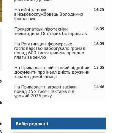
На війні загинув
16:25
військовослужбовець Володимир
Сокольник
Прикарпатські піротехніки
16:09
знешкодили 18 старих боєприпасів
На Рогатинщині фермерське
16:05
господарство заборгувало громаді
понад 600 тисяч гривень орендної
плати за землю
На Прикарпатті військовий підробив
15:05
документи про інвалідність дружини
заради демобілізації
я
На Прикарпатті аграрії засіяли
14:46
понад 353 тисячі гектарів під
урожай 2026 року
ь
ь
Вибір редакції
у