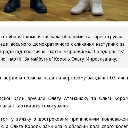
на виборча комісія визнала обраними та зареєструвала
ради восьмого демократичного скликання наступних за
 ради від політичної партії "Європейська Солідарність"
ої партії "За майбутнє" Король Ольгу Мирославівну.
атвердила обласна рада на черговому засіданні 03 липн
ласної ради вручили Олегу Атаманюку та Ользі Корол
нальні картки для голосування.
том у зв’язку з достроковим припиненням повноважен
, а Ольга Король замінила в обласній раді свого колег