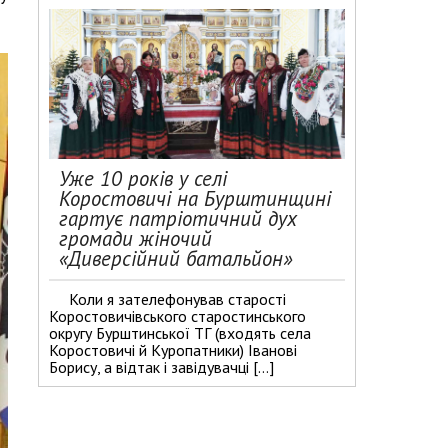
Уже 10 років у селі
Коростовичі на Бурштинщині
гартує патріотичний дух
громади жіночий
«Диверсійний батальйон»
Коли я зателефонував старості
Коростовичівського старостинського
округу Бурштинської ТГ (входять села
Коростовичі й Куропатники) Іванові
Борису, а відтак і завідувачці […]