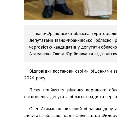
Івано-Франківська обласна територіаль
депутатами Івано-Франківської обласної 
черговістю кандидатів у депутати обласної
Атаманюка Олега Юрійовича та від політичн
Відповідні постанови своїми рішеннями з
2026 року.
Після прийняття рішення керівники об
посвідчення депутата обласної ради та персо
Олег Атаманюк визнаний обраним депута
депутата обласної ради Олександри Федорук