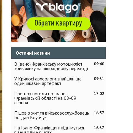
Останні новини
В Івано-Франківську мотоцикліст
09:40
збив жінку на пішохідному переході
У Крилосі археологи знайшли ще
09:31
один цікавий артефакт
Прогноз погоди по Івано-
17:02
Франківській області на 08-09
серпня
Пішов з життя військовослужбовець
16:57
Богдан Клубчук
На Івано-Франківщині піднімуться
16:37
рівні води у річках