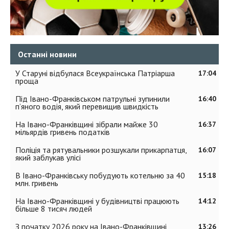
Останні новини
У Старуні відбулася Всеукраїнська Патріарша
17:04
проща
Під Івано-Франківськом патрульні зупинили
16:40
п’яного водія, який перевищив швидкість
На Івано-Франківщині зібрали майже 30
16:37
мільярдів гривень податків
Поліція та рятувальники розшукали прикарпатця,
16:07
який заблукав улісі
В Івано-Франківську побудують котельню за 40
15:18
млн. гривень
На Івано-Франківщині у будівництві працюють
14:12
більше 8 тисяч людей
З початку 2026 року на Івано-Франківщині
13:26