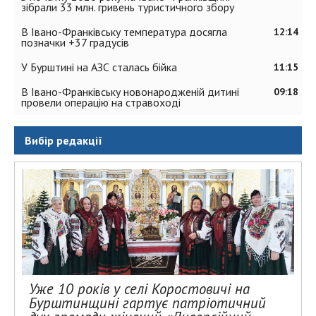
зібрали 33 млн. гривень туристичного збору
В Івано-Франківську температура досягла
12:14
позначки +37 градусів
У Бурштині на АЗС сталась бійка
11:15
В Івано-Франківську новонародженій дитині
09:18
провели операцію на стравоході
Вибір редакції
Уже 10 років у селі Коростовичі на
Бурштинщині гартує патріотичний