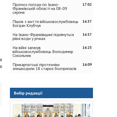
Прогноз погоди по Івано-
17:02
Франківській області на 08-09
серпня
Пішов з життя військовослужбовець
16:57
Богдан Клубчук
На Івано-Франківщині піднімуться
16:37
рівні води у річках
На війні загинув
16:25
військовослужбовець Володимир
Сокольник
о
Прикарпатські піротехніки
16:09
о
знешкодили 18 старих боєприпасів
Вибір редакції