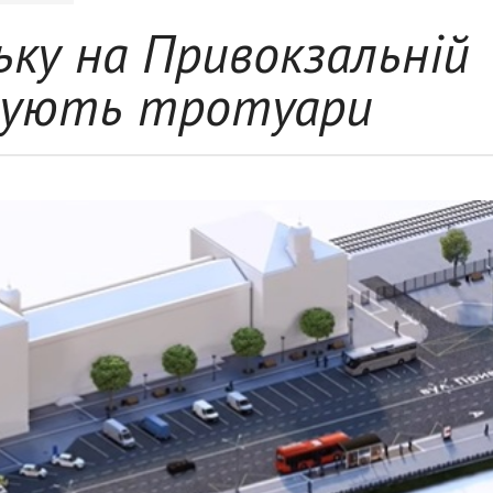
ьку на Привокзальній
тують тротуари