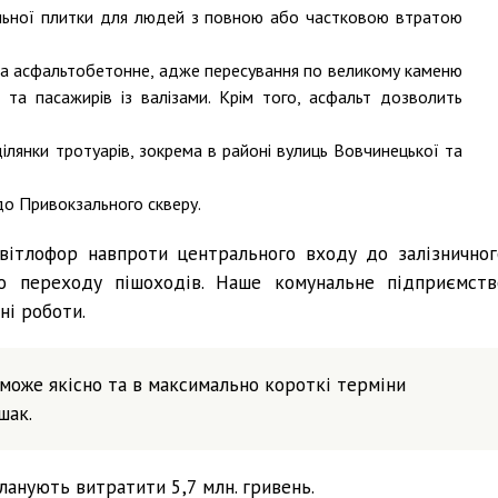
льної плитки для людей з повною або частковою втратою
на асфальтобетонне, адже пересування по великому каменю
та пасажирів із валізами. Крім того, асфальт дозволить
ілянки тротуарів, зокрема в районі вулиць Вовчинецької та
до Привокзального скверу.
вітлофор навпроти центрального входу до залізничног
о переходу пішоходів. Наше комунальне підприємств
ні роботи.
зможе якісно та в максимально короткі терміни
шак.
ланують витратити 5,7 млн. гривень.