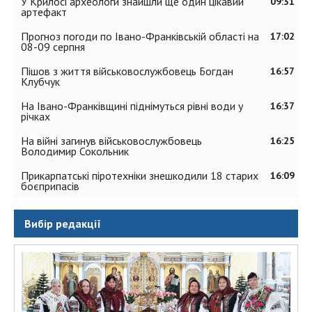
У Крилосі археологи знайшли ще один цікавий
09:31
артефакт
Прогноз погоди по Івано-Франківській області на
17:02
08-09 серпня
Пішов з життя військовослужбовець Богдан
16:57
Клубчук
На Івано-Франківщині піднімуться рівні води у
16:37
річках
На війні загинув військовослужбовець
16:25
Володимир Сокольник
Прикарпатські піротехніки знешкодили 18 старих
16:09
боєприпасів
Вибір редакції