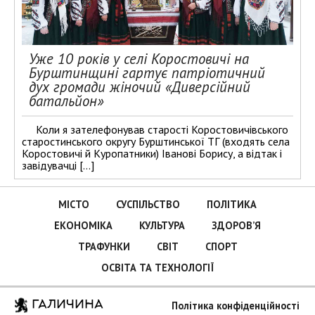
Уже 10 років у селі Коростовичі на
Бурштинщині гартує патріотичний
дух громади жіночий «Диверсійний
батальйон»
Коли я зателефонував старості Коростовичівського
старостинського округу Бурштинської ТГ (входять села
Коростовичі й Куропатники) Іванові Борису, а відтак і
завідувачці […]
МІСТО
СУСПІЛЬСТВО
ПОЛІТИКА
ЕКОНОМІКА
КУЛЬТУРА
ЗДОРОВ’Я
ТРАФУНКИ
СВІТ
СПОРТ
ОСВІТА ТА ТЕХНОЛОГІЇ
ГАЛИЧИНА
Політика конфіденційності