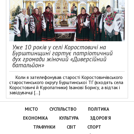
Уже 10 років у селі Коростовичі на
Бурштинщині гартує патріотичний
дух громади жіночий «Диверсійний
батальйон»
Коли я зателефонував старості Коростовичівського
старостинського округу Бурштинської ТГ (входять села
Коростовичі й Куропатники) Іванові Борису, а відтак і
завідувачці […]
МІСТО
СУСПІЛЬСТВО
ПОЛІТИКА
ЕКОНОМІКА
КУЛЬТУРА
ЗДОРОВ’Я
ТРАФУНКИ
СВІТ
СПОРТ