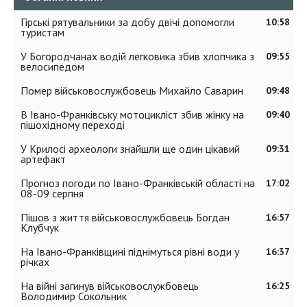
Гірські рятувальники за добу двічі допомогли
10:58
туристам
У Богородчанах водій легковика збив хлопчика з
09:55
велосипедом
Помер військовослужбовець Михайло Саварин
09:48
В Івано-Франківську мотоцикліст збив жінку на
09:40
пішохідному переході
У Крилосі археологи знайшли ще один цікавий
09:31
артефакт
Прогноз погоди по Івано-Франківській області на
17:02
08-09 серпня
Пішов з життя військовослужбовець Богдан
16:57
Клубчук
На Івано-Франківщині піднімуться рівні води у
16:37
річках
На війні загинув військовослужбовець
16:25
Володимир Сокольник