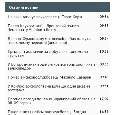
Останні новини
На війні загинув прикарпатець Тарас Корж
09:56
Павло Круховський – бронзовий призер
09:53
Чемпіонату України з боксу
В Івано-Франківську мотоцикліст збив жінку на
09:24
пішохідному переході (оновлено)
Гірські рятувальники за добу двічі допомогли
10:58
туристам
У Богородчанах водій легковика збив хлопчика з
09:55
велосипедом
Помер військовослужбовець Михайло Саварин
09:48
У Крилосі археологи знайшли ще один цікавий
09:31
артефакт
Прогноз погоди по Івано-Франківській області на
17:02
08-09 серпня
Пішов з життя військовослужбовець Богдан
16:57