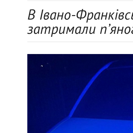
В Івано-Франківс
затримали п’яног