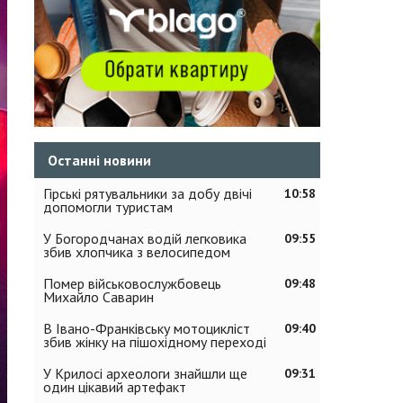
Останні новини
Гірські рятувальники за добу двічі
10:58
допомогли туристам
У Богородчанах водій легковика
09:55
збив хлопчика з велосипедом
Помер військовослужбовець
09:48
Михайло Саварин
В Івано-Франківську мотоцикліст
09:40
збив жінку на пішохідному переході
У Крилосі археологи знайшли ще
09:31
один цікавий артефакт