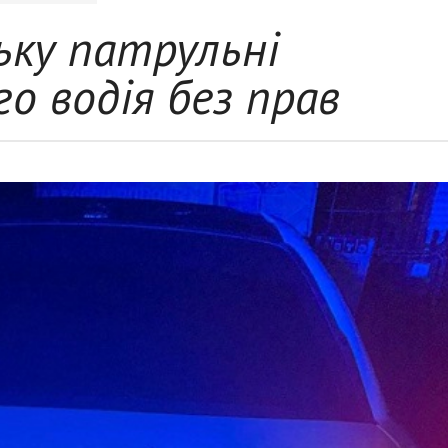
ьку патрульні
о водія без прав