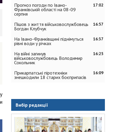
Прогноз погоди по Івано-
17:02
Франківській області на 08-09
серпня
Пішов з життя військовослужбовець
16:57
Богдан Клубчук
На Івано-Франківщині піднімуться
16:37
рівні води у річках
На війні загинув
16:25
військовослужбовець Володимир
Сокольник
Прикарпатські піротехніки
16:09
знешкодили 18 старих боєприпасів
у
и
Вибір редакції