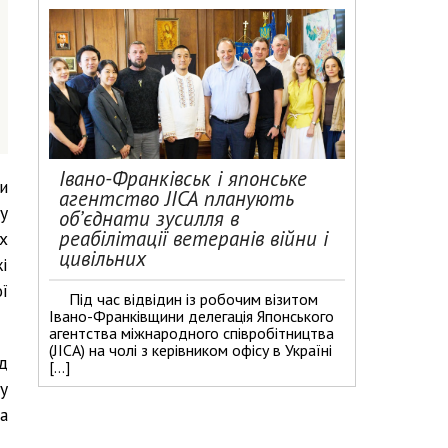
Івано-Франківськ і японське
и
агентство JICA планують
у
об’єднати зусилля в
реабілітації ветеранів війни і
х
цивільних
і
ї
Під час відвідин із робочим візитом
Івано-Франківщини делегація Японського
агентства міжнародного співробітництва
(JICA) на чолі з керівником офісу в Україні
д
[…]
у
а