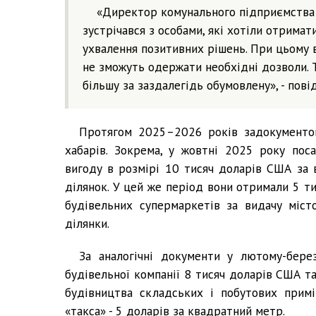
«Директор комунального підприємства 
зустрічався з особами, які хотіли отримат
ухвалення позитивних рішень. При цьому в
не зможуть одержати необхідні дозволи. Та
більшу за заздалегідь обумовлену», - пові
Протягом 2025–2026 років задокументов
хабарів. Зокрема, у жовтні 2025 року пос
вигоду в розмірі 10 тисяч доларів США за 
ділянок. У цей же період вони отримали 5 т
будівельних супермаркетів за видачу міст
ділянки.
За аналогічні документи у лютому-бер
будівельної компанії 8 тисяч доларів США т
будівництва складських і побутових прим
«такса» - 5 доларів за квадратний метр.