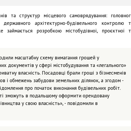
нів та структур місцевого самоврядування: головног
я державного архітектурно-будівельного контролю т
е займається розробкою містобудівної, проєктної т
годили масштабну схему вимагання грошей у
них документів у сфері містобудування та «легального»
риватну власність. Посадовці брали гроші з бізнесменів
мов і обмежень забудови земельних ділянок, а згодом -
ідомлення про початок виконання будівельних робіт.
 ті зможуть в подальшому оформити орендовану
вництва у свою власність», - повідомили в