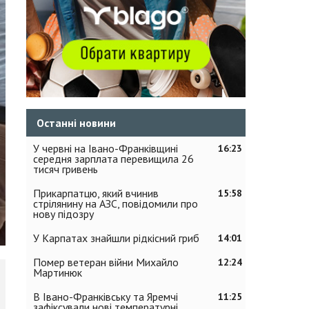
Останні новини
У червні на Івано-Франківщині
16:23
середня зарплата перевищила 26
тисяч гривень
Прикарпатцю, який вчинив
15:58
стрілянину на АЗС, повідомили про
нову підозру
У Карпатах знайшли рідкісний гриб
14:01
Помер ветеран війни Михайло
12:24
Мартинюк
В Івано-Франківську та Яремчі
11:25
зафіксували нові температурні