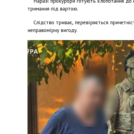
Наразі прокурори готують клопотання до с
тримання під вартою.
Слідство триває, перевіряється причетніст
неправомірну вигоду.