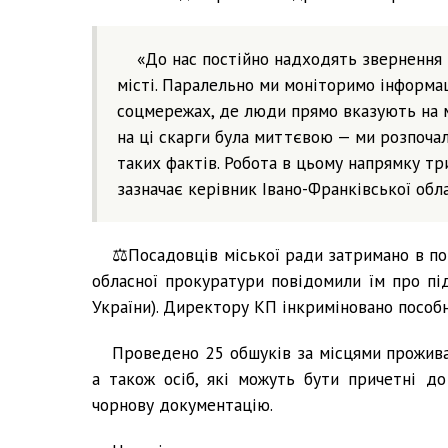
«До нас постійно надходять звернення 
місті. Паралельно ми моніторимо інформац
соцмережах, де люди прямо вказують на ма
на ці скарги була миттєвою — ми розпоча
таких фактів. Робота в цьому напрямку три
зазначає керівник Івано-Франківської обл
⚖️Посадовців міської ради затримано в по
обласної прокуратури повідомили їм про під
України). Директору КП інкриміновано пособн
Проведено 25 обшуків за місцями прожива
а також осіб, які можуть бути причетні до 
чорнову документацію.