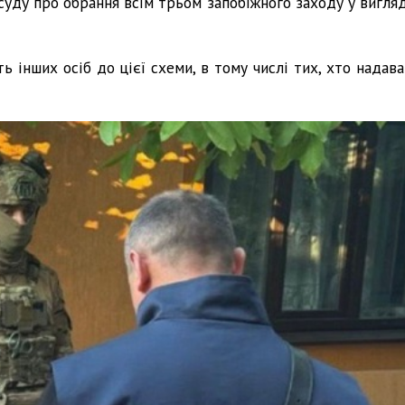
уду про обрання всім трьом запобіжного заходу у вигляд
ь інших осіб до цієї схеми, в тому числі тих, хто надава