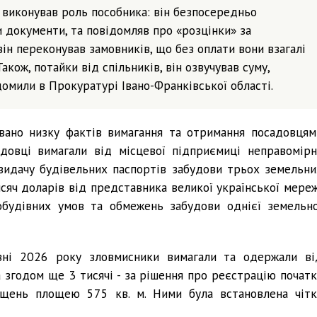
виконував роль пособника: він безпосередньо
и документи, та повідомляв про «розцінки» за
ін переконував замовників, що без оплати вони взагалі
кож, потайки від спільників, він озвучував суму,
домили в Прокуратурі Івано-Франківської області.
ано низку фактів вимагання та отримання посадовцям
адовці вимагали від місцевої підприємиці неправомірн
видачу будівельних паспортів забудови трьох земельни
исяч доларів від представника великої української мереж
обудівних умов та обмежень забудови однієї земельно
езні 2026 року зловмисники вимагали та одержали ві
а згодом ще 3 тисячі - за рішення про реєстрацію початк
іщень площею 575 кв. м. Ними була встановлена чітк