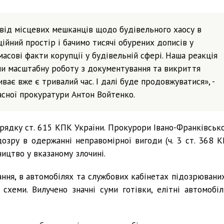
від місцевих мешканців щодо будівельного хаосу в
ійний простір і бачимо тисячі обурених дописів у
сові факти корупції у будівельній сфері. Наша реакція
ли масштабну роботу з документування та викриття
ває вже є тривалий час. І далі буде продовжуватися», -
асної прокуратури Антон Войтенко.
рядку ст. 615 КПК України. Прокурори Івано-Франківсько
озру в одержанні неправомірної вигоди (ч. 3 ст. 368 К
ицтво у вказаному злочині.
ння, в автомобілях та службових кабінетах підозрюваних
схеми. Вилучено значні суми готівки, елітні автомобілі