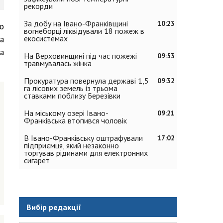
рекорди
За добу на Івано-Франківщині
10:23
о
вогнеборці ліквідували 18 пожеж в
екосистемах
а
а
На Верховинщині під час пожежі
09:53
травмувалась жінка
Прокуратура повернула державі 1,5
09:32
га лісових земель із трьома
ставками поблизу Березівки
На міському озері Івано-
09:21
Франківська втопився чоловік
В Івано-Франківську оштрафували
17:02
підприємця, який незаконно
торгував рідинами для електронних
сигарет
Вибір редакції