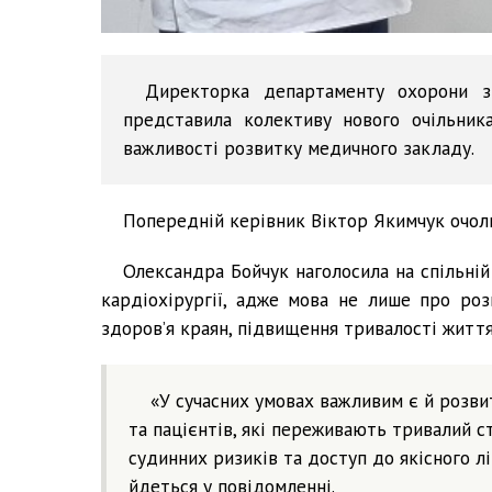
Директорка департаменту охорони зд
представила колективу нового очільник
важливості розвитку медичного закладу.
Попередній керівник Віктор Якимчук очолю
Олександра Бойчук наголосила на спільні
кардіохірургії, адже мова не лише про роз
здоров’я краян, підвищення тривалості життя
«У сучасних умовах важливим є й розви
та пацієнтів, які переживають тривалий с
судинних ризиків та доступ до якісного лі
йдеться у повідомленні.