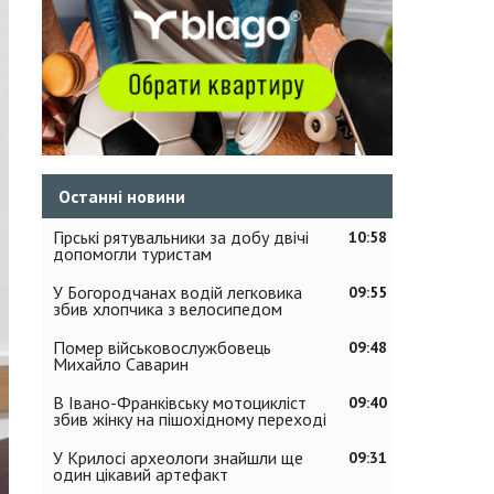
Останні новини
Гірські рятувальники за добу двічі
10:58
допомогли туристам
У Богородчанах водій легковика
09:55
збив хлопчика з велосипедом
Помер військовослужбовець
09:48
Михайло Саварин
В Івано-Франківську мотоцикліст
09:40
збив жінку на пішохідному переході
У Крилосі археологи знайшли ще
09:31
один цікавий артефакт