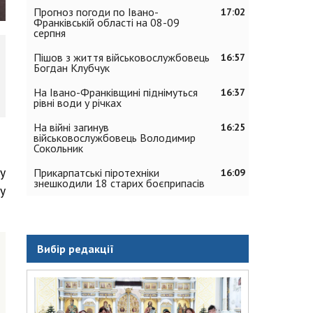
Прогноз погоди по Івано-
17:02
Франківській області на 08-09
серпня
Пішов з життя військовослужбовець
16:57
Богдан Клубчук
На Івано-Франківщині піднімуться
16:37
рівні води у річках
На війні загинув
16:25
військовослужбовець Володимир
Сокольник
у
Прикарпатські піротехніки
16:09
знешкодили 18 старих боєприпасів
у
Вибір редакції