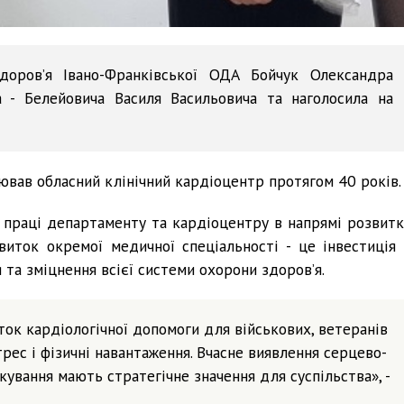
оров’я Івано-Франківської ОДА Бойчук Олександра
а - Белейовича Василя Васильовича та наголосила на
вав обласний клінічний кардіоцентр протягом 40 років.
й праці департаменту та кардіоцентру в напрямі розвитк
виток окремої медичної спеціальності - це інвестиція 
 та зміцнення всієї системи охорони здоров’я.
ток кардіологічної допомоги для військових, ветеранів
трес і фізичні навантаження. Вчасне виявлення серцево-
кування мають стратегічне значення для суспільства», -