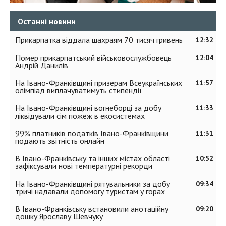
Останні новини
Прикарпатка віддала шахраям 70 тисяч гривень
12:32
Помер прикарпатський військовослужбовець
12:04
Андрій Данилів
На Івано-Франківщині призерам Всеукраїнських
11:57
олімпіад виплачуватимуть стипендії
На Івано-Франківщині вогнеборці за добу
11:33
ліквідували сім пожеж в екосистемах
99% платників податків Івано-Франківщини
11:31
подають звітність онлайн
В Івано-Франківську та інших містах області
10:52
зафіксували нові температурні рекорди
На Івано-Франківщині рятувальники за добу
09:34
тричі надавали допомогу туристам у горах
В Івано-Франківську встановили анотаційну
09:20
дошку Ярославу Шевчуку