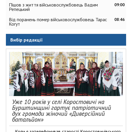
Пішов з життя військовослужбовець Вадим
09:00
Репецький
Від поранень помер військовослужбовець Тарас
08:46
Когут
Вибір редакції
Уже 10 років у селі Коростовичі на
Бурштинщині гартує патріотичний
дух громади жіночий «Диверсійний
батальйон»
Коли я зателефонував старості Коростовичівського