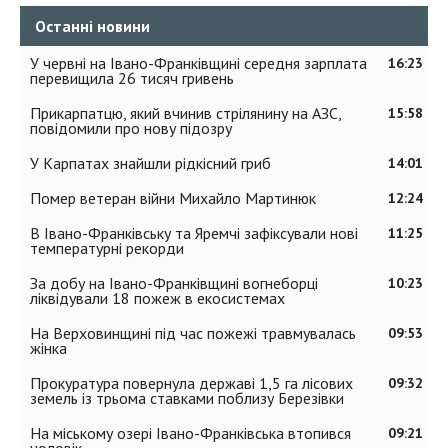
Останні новини
У червні на Івано-Франківщині середня зарплата
16:23
перевищила 26 тисяч гривень
Прикарпатцю, який вчинив стрілянину на АЗС,
15:58
повідомили про нову підозру
У Карпатах знайшли рідкісний гриб
14:01
Помер ветеран війни Михайло Мартинюк
12:24
В Івано-Франківську та Яремчі зафіксували нові
11:25
температурні рекорди
За добу на Івано-Франківщині вогнеборці
10:23
ліквідували 18 пожеж в екосистемах
На Верховинщині під час пожежі травмувалась
09:53
жінка
Прокуратура повернула державі 1,5 га лісових
09:32
земель із трьома ставками поблизу Березівки
На міському озері Івано-Франківська втопився
09:21
чоловік