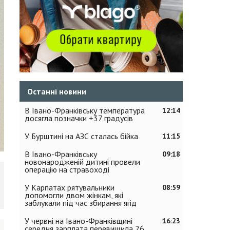
Останні новини
В Івано-Франківську температура
12:14
досягла позначки +37 градусів
У Бурштині на АЗС сталась бійка
11:15
В Івано-Франківську
09:18
новонародженій дитині провели
операцію на стравоході
У Карпатах рятувальники
08:59
допомогли двом жінкам, які
заблукали під час збирання ягід
У червні на Івано-Франківщині
16:23
середня зарплата перевищила 26