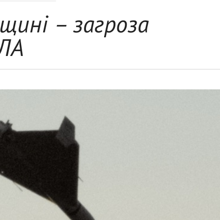
щині – загроза
ПЛА