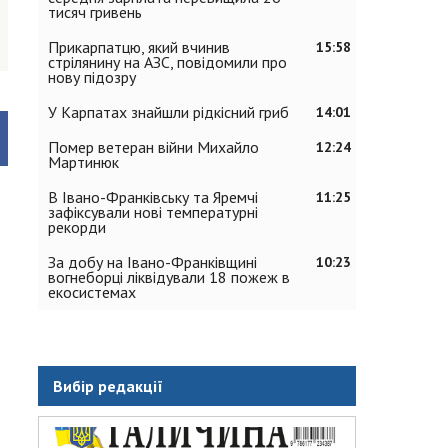
тисяч гривень
Прикарпатцю, який вчинив
15:58
стрілянину на АЗС, повідомили про
нову підозру
У Карпатах знайшли рідкісний гриб
14:01
Помер ветеран війни Михайло
12:24
Мартинюк
В Івано-Франківську та Яремчі
11:25
зафіксували нові температурні
рекорди
За добу на Івано-Франківщині
10:23
вогнеборці ліквідували 18 пожеж в
екосистемах
Вибір редакції