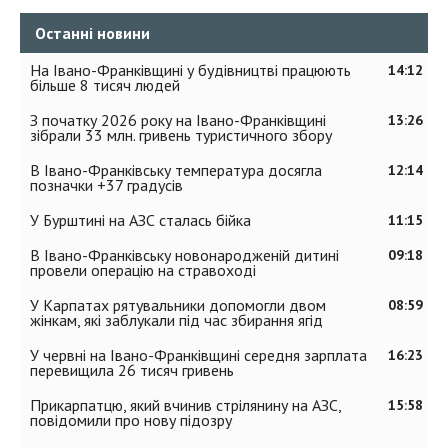
Останні новини
На Івано-Франківщині у будівництві працюють
14:12
більше 8 тисяч людей
З початку 2026 року на Івано-Франківщині
13:26
зібрали 33 млн. гривень туристичного збору
В Івано-Франківську температура досягла
12:14
позначки +37 градусів
У Бурштині на АЗС сталась бійка
11:15
В Івано-Франківську новонародженій дитині
09:18
провели операцію на стравоході
У Карпатах рятувальники допомогли двом
08:59
жінкам, які заблукали під час збирання ягід
У червні на Івано-Франківщині середня зарплата
16:23
перевищила 26 тисяч гривень
Прикарпатцю, який вчинив стрілянину на АЗС,
15:58
повідомили про нову підозру