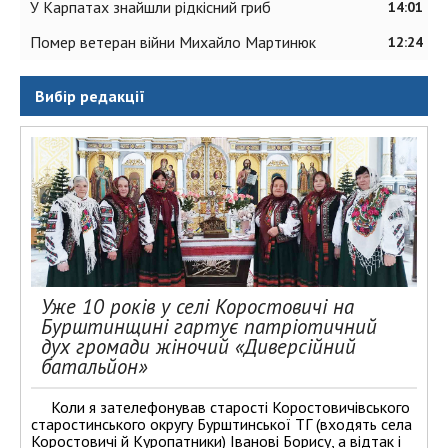
У Карпатах знайшли рідкісний гриб
14:01
Помер ветеран війни Михайло Мартинюк
12:24
Вибір редакції
Уже 10 років у селі Коростовичі на
Бурштинщині гартує патріотичний
дух громади жіночий «Диверсійний
батальйон»
Коли я зателефонував старості Коростовичівського
старостинського округу Бурштинської ТГ (входять села
Коростовичі й Куропатники) Іванові Борису, а відтак і