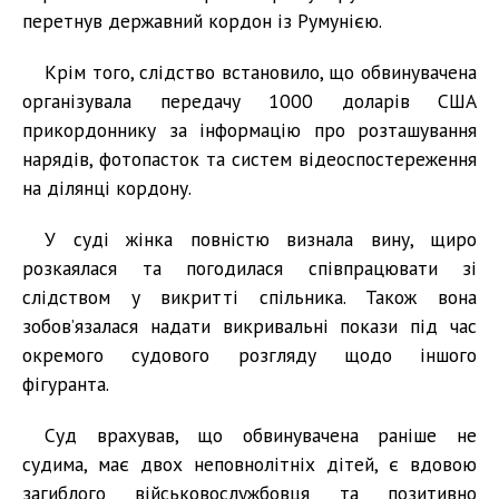
перетнув державний кордон із Румунією.
Крім того, слідство встановило, що обвинувачена
організувала передачу 1000 доларів США
прикордоннику за інформацію про розташування
нарядів, фотопасток та систем відеоспостереження
на ділянці кордону.
У суді жінка повністю визнала вину, щиро
розкаялася та погодилася співпрацювати зі
слідством у викритті спільника. Також вона
зобов’язалася надати викривальні покази під час
окремого судового розгляду щодо іншого
фігуранта.
Суд врахував, що обвинувачена раніше не
судима, має двох неповнолітніх дітей, є вдовою
загиблого військовослужбовця та позитивно