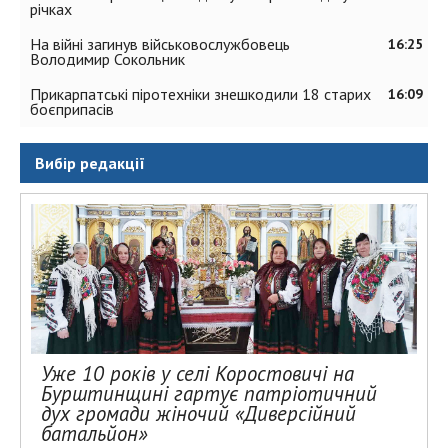
річках
На війні загинув військовослужбовець
16:25
Володимир Сокольник
Прикарпатські піротехніки знешкодили 18 старих
16:09
боєприпасів
Вибір редакції
Уже 10 років у селі Коростовичі на
Бурштинщині гартує патріотичний
дух громади жіночий «Диверсійний
батальйон»