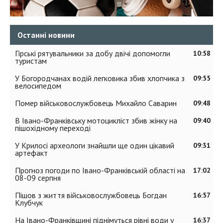
Останні новини
Гірські рятувальники за добу двічі допомогли
10:58
туристам
У Богородчанах водій легковика збив хлопчика з
09:55
велосипедом
Помер військовослужбовець Михайло Саварин
09:48
В Івано-Франківську мотоцикліст збив жінку на
09:40
пішохідному переході
У Крилосі археологи знайшли ще один цікавий
09:31
артефакт
Прогноз погоди по Івано-Франківській області на
17:02
08-09 серпня
Пішов з життя військовослужбовець Богдан
16:57
Клубчук
На Івано-Франківщині піднімуться рівні води у
16:37