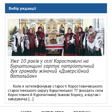
Вибір редакції
Уже 10 років у селі Коростовичі на
Бурштинщині гартує патріотичний
дух громади жіночий «Диверсійний
батальйон»
Коли я зателефонував старості Коростовичівського
старостинського округу Бурштинської ТГ (входять села
Коростовичі й Куропатники) Іванові Борису, а відтак і
завідувачці […]