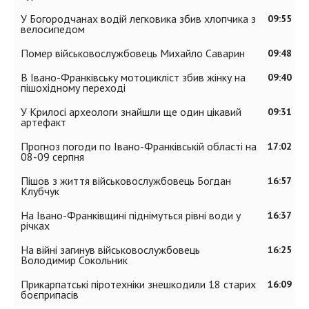
У Богородчанах водій легковика збив хлопчика з
09:55
велосипедом
Помер військовослужбовець Михайло Саварин
09:48
В Івано-Франківську мотоцикліст збив жінку на
09:40
пішохідному переході
У Крилосі археологи знайшли ще один цікавий
09:31
артефакт
Прогноз погоди по Івано-Франківській області на
17:02
08-09 серпня
Пішов з життя військовослужбовець Богдан
16:57
Клубчук
На Івано-Франківщині піднімуться рівні води у
16:37
річках
На війні загинув військовослужбовець
16:25
Володимир Сокольник
Прикарпатські піротехніки знешкодили 18 старих
16:09
боєприпасів