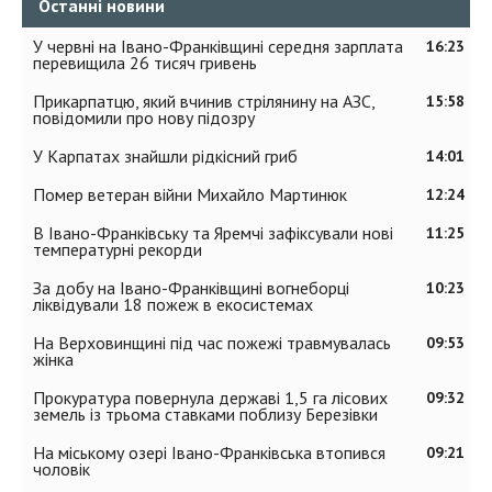
Останні новини
У червні на Івано-Франківщині середня зарплата
16:23
перевищила 26 тисяч гривень
Прикарпатцю, який вчинив стрілянину на АЗС,
15:58
повідомили про нову підозру
У Карпатах знайшли рідкісний гриб
14:01
Помер ветеран війни Михайло Мартинюк
12:24
В Івано-Франківську та Яремчі зафіксували нові
11:25
температурні рекорди
За добу на Івано-Франківщині вогнеборці
10:23
ліквідували 18 пожеж в екосистемах
На Верховинщині під час пожежі травмувалась
09:53
жінка
Прокуратура повернула державі 1,5 га лісових
09:32
земель із трьома ставками поблизу Березівки
На міському озері Івано-Франківська втопився
09:21
чоловік