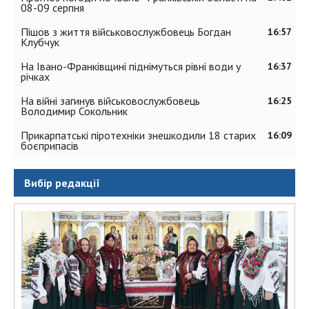
08-09 серпня
Пішов з життя військовослужбовець Богдан
16:57
Клубчук
На Івано-Франківщині піднімуться рівні води у
16:37
річках
На війні загинув військовослужбовець
16:25
Володимир Сокольник
Прикарпатські піротехніки знешкодили 18 старих
16:09
боєприпасів
Вибір редакції