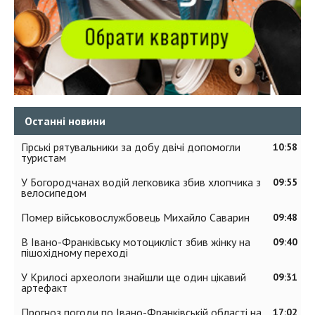
Останні новини
Гірські рятувальники за добу двічі допомогли
10:58
туристам
У Богородчанах водій легковика збив хлопчика з
09:55
велосипедом
Помер військовослужбовець Михайло Саварин
09:48
В Івано-Франківську мотоцикліст збив жінку на
09:40
пішохідному переході
У Крилосі археологи знайшли ще один цікавий
09:31
артефакт
Прогноз погоди по Івано-Франківській області на
17:02