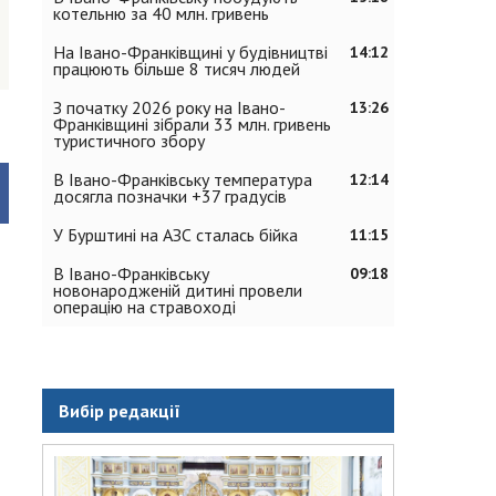
котельню за 40 млн. гривень
На Івано-Франківщині у будівництві
14:12
працюють більше 8 тисяч людей
З початку 2026 року на Івано-
13:26
Франківщині зібрали 33 млн. гривень
туристичного збору
В Івано-Франківську температура
12:14
досягла позначки +37 градусів
У Бурштині на АЗС сталась бійка
11:15
В Івано-Франківську
09:18
новонародженій дитині провели
операцію на стравоході
Вибір редакції