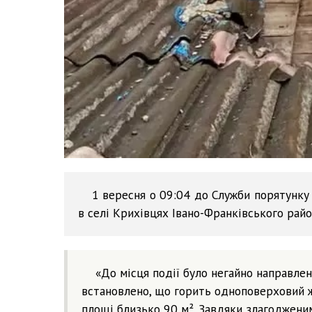
1 вересня о 09:04 до Служби порятунк
в селі Крихівцях Івано-Франківського райо
«До місця події було негайно направле
встановлено, що горить одноповерховий ж
площі близько 90 м². Завдяки злагоджени