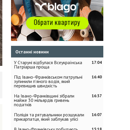
Останні новини
У Старуні відбулася Всеукраїнська
17:04
Патріарша проща
Під Івано-Франківськом патрульні
16:40
зупинили п’яного водія, який
перевищив швидкість
На Івано-Франківщині зібрали
16:37
майже 30 мільярдів гривень
податків
Поліція та рятувальники розшукали
16:07
прикарпатця, який заблукав улісі
В Івано-Франківську побудують
15:18