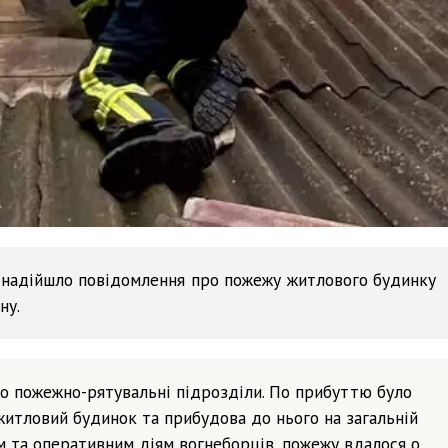
у надійшло повідомлення про пожежу житлового будинку
ну.
но пожежно-рятувальні підрозділи. По прибуттю було
итловий будинок та прибудова до нього на загальній
м та оперативним діям вогнеборців, пожежу вдалося о