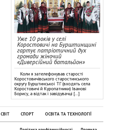
Уже 10 років у селі
Коростовичі на Бурштинщині
гартує патріотичний дух
громади жіночий
«Диверсійний батальйон»
Коли я зателефонував старості
Коростовичівського старостинського
округу Бурштинської ТГ (входять села
Коростовичі й Куропатники) Іванові
Борису, а відтак і завідувачці […]
СВІТ
СПОРТ
ОСВІТА ТА ТЕХНОЛОГІЇ
Політика конфіденційності
Правила