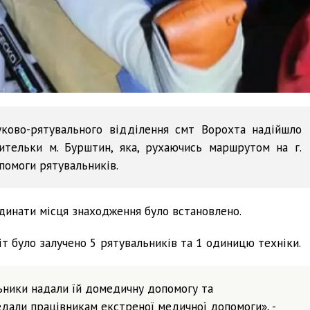
ково-рятувального відділення смт Ворохта надійшло
жительки м. Бурштин, яка, рухаючись маршрутом на г.
помоги рятувальників.
рдинати місця знаходження було встановлено.
 було залучено 5 рятувальників та 1 одиницю техніки.
ьники надали їй домедичну допомогу та
едали працівникам екстреної медичної допомоги», -