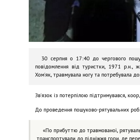
30 серпня о 17:40 до чергового пошу
повідомлення від туристки, 1971 р.н., 
Хом’як, травмувала ногу та потребувала до
Зв’язок із потерпілою підтримувався, коо
До проведення пошуково-рятувальних робіт
«По прибуттю до травмованої, рятувал
транспортували до підніжжя гори, де пер