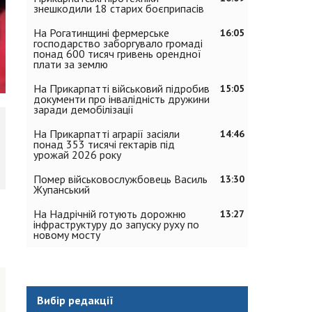
знешкодили 18 старих боєприпасів
На Рогатинщині фермерське
16:05
господарство заборгувало громаді
понад 600 тисяч гривень орендної
плати за землю
На Прикарпатті військовий підробив
15:05
документи про інвалідність дружини
заради демобілізації
На Прикарпатті аграрії засіяли
14:46
понад 353 тисячі гектарів під
урожай 2026 року
Помер військовослужбовець Василь
13:30
Жупанський
На Надрічній готують дорожню
13:27
інфраструктуру до запуску руху по
новому мосту
Вибір редакції