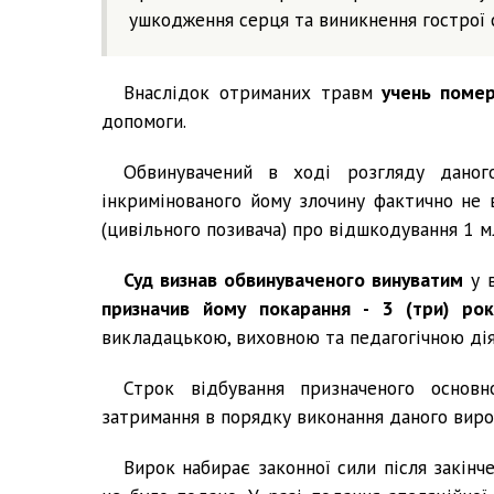
ушкодження серця та виникнення гострої с
Внаслідок отриманих травм
учень помер
допомоги.
Обвинувачений в ході розгляду даног
інкримінованого йому злочину фактично не в
(цивільного позивача) про відшкодування 1 м
Суд визнав обвинуваченого винуватим
у в
призначив йому покарання - 3 (три) рок
викладацькою, виховною та педагогічною діял
Строк відбування призначеного основн
затримання в порядку виконання даного виро
Вирок набирає законної сили після закінч