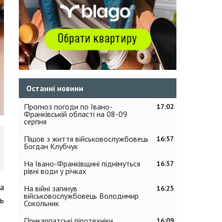
Останні новини
Прогноз погоди по Івано-
17:02
Франківській області на 08-09
серпня
Пішов з життя військовослужбовець
16:57
Богдан Клубчук
На Івано-Франківщині піднімуться
16:37
рівні води у річках
а
На війні загинув
16:25
військовослужбовець Володимир
ь
Сокольник
Прикарпатські піротехніки
16:09