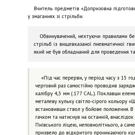
Вчитель предметів «Допризовна підготовка
у змаганнях зі стрільби.
Обвинувачений, нехтуючи правилами бе
стрільб із вищевказаної пневматичної гви
який не був обладнаний для проведення та
«Під час перерви, у період часу з 15 год
черговий раз самостійно проводив зарядж
калібру 4,5 мм (.177 САL.). Поклавши еле
металеву кульку світло-сірого кольору «Ш
встановивши ствол у бойове положення. В 
гачком та натиснув на останній, внаслідок
Пнівського ліцею, неповнолітнього, а сам
призвело до відкритого проникаючого кул