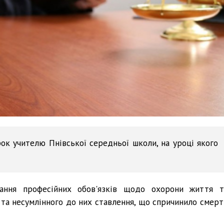
ок учителю Пнівської середньої школи, на уроці якого
ання професійних обов'язків щодо охорони життя т
 та несумлінного до них ставлення, що спричинило смерт