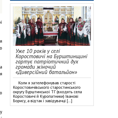
ї
я
о
Уже 10 років у селі
Коростовичі на Бурштинщині
гартує патріотичний дух
громади жіночий
а
«Диверсійний батальйон»
я
Коли я зателефонував старості
Коростовичівського старостинського
округу Бурштинської ТГ (входять села
о
Коростовичі й Куропатники) Іванові
Борису, а відтак і завідувачці […]
у