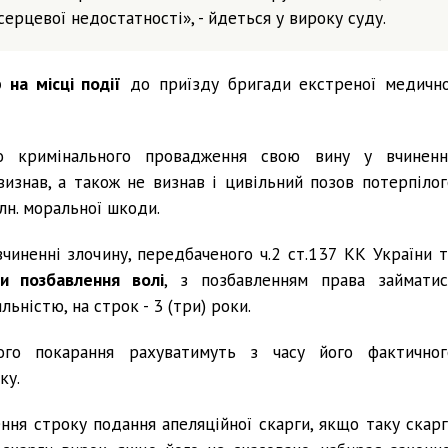
ерцевої недостатності», - йдеться у вироку суду.
 на місці події
до приїзду бригади екстреної медично
о кримінального провадження свою вину у вчиненн
изнав, а також не визнав і цивільний позов потерпілог
лн. моральної шкоди.
чиненні злочину, передбаченого ч.2 ст.137 КК України т
и позбавлення волі
, з позбавленням права займатис
ьністю, на строк - 3 (три) роки.
ого покарання рахуватимуть з часу його фактичног
ку.
ення строку подання апеляційної скарги, якщо таку скарг