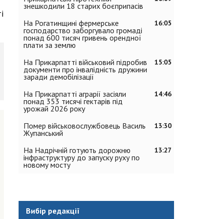
знешкодили 18 старих боєприпасів
і
На Рогатинщині фермерське
16:05
господарство заборгувало громаді
понад 600 тисяч гривень орендної
плати за землю
На Прикарпатті військовий підробив
15:05
документи про інвалідність дружини
заради демобілізації
На Прикарпатті аграрії засіяли
14:46
понад 353 тисячі гектарів під
урожай 2026 року
Помер військовослужбовець Василь
13:30
Жупанський
На Надрічній готують дорожню
13:27
інфраструктуру до запуску руху по
новому мосту
Вибір редакції