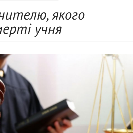
вчителю, якого
мерті учня