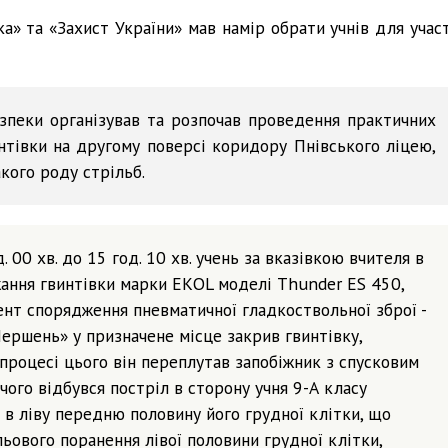
» та «Захист України» мав намір обрати учнів для участ
зпеки організував та розпочав проведення практичних
нтівки на другому поверсі коридору Пнівського ліцею,
кого роду стрільб.
. 00 хв. до 15 год. 10 хв. учень за вказівкою вчителя в
ання гвинтівки марки ЕКОL моделі Thunder ЕS 450,
мент спорядження пневматичної гладкоствольної зброї -
ершень» у призначене місце закрив гвинтівку,
процесі цього він переплутав запобіжник з спусковим
 чого відбувся постріл в сторону учня 9-А класу
е в ліву передню половину його грудної клітки, що
ьового поранення лівої половини грудної клітки,