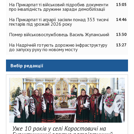
На Прикарпатті військовий підробив документи
15:05
про інвалідність дружини заради демобілізації
На Прикарпатті аграрії засіяли понад 353 тисячі
14:46
гектарів під урожай 2026 року
Помер військовослужбовець Василь Жупанський
13:30
На Надрічній готують дорожню інфраструктуру
13:27
до запуску руху по новому мосту
Вибір редакції
Уже 10 років у селі Коростовичі на