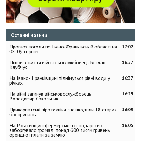
Останні новини
Прогноз погоди по Івано-Франківській області на
17:02
08-09 серпня
Пішов з життя військовослужбовець Богдан
16:57
Клубчук
На Івано-Франківщині піднімуться рівні води у
16:37
річках
На війні загинув військовослужбовець
16:25
Володимир Сокольник
Прикарпатські піротехніки знешкодили 18 старих
16:09
боєприпасів
На Рогатинщині фермерське господарство
16:05
заборгувало громаді понад 600 тисяч гривень
орендної плати за землю