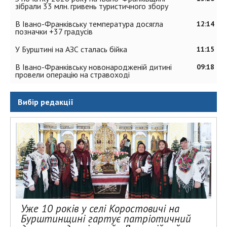
зібрали 33 млн. гривень туристичного збору
В Івано-Франківську температура досягла
12:14
позначки +37 градусів
У Бурштині на АЗС сталась бійка
11:15
В Івано-Франківську новонародженій дитині
09:18
провели операцію на стравоході
Вибір редакції
Уже 10 років у селі Коростовичі на
Бурштинщині гартує патріотичний