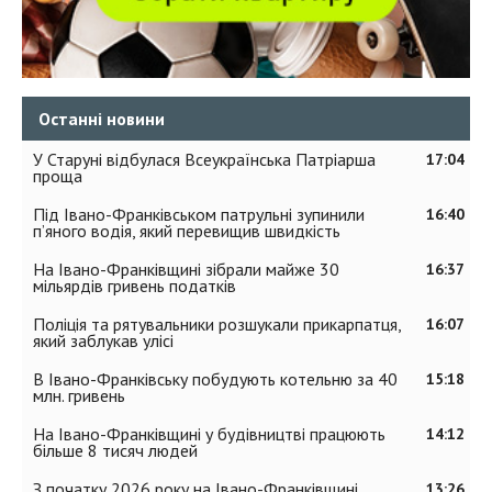
Останні новини
У Старуні відбулася Всеукраїнська Патріарша
17:04
проща
Під Івано-Франківськом патрульні зупинили
16:40
п’яного водія, який перевищив швидкість
На Івано-Франківщині зібрали майже 30
16:37
мільярдів гривень податків
Поліція та рятувальники розшукали прикарпатця,
16:07
який заблукав улісі
В Івано-Франківську побудують котельню за 40
15:18
млн. гривень
На Івано-Франківщині у будівництві працюють
14:12
більше 8 тисяч людей
З початку 2026 року на Івано-Франківщині
13:26