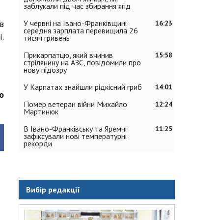
заблукали під час збирання ягід
У червні на Івано-Франківщині
в
16:23
середня зарплата перевищила 26
.
тисяч гривень
Прикарпатцю, який вчинив
15:58
стрілянину на АЗС, повідомили про
нову підозру
У Карпатах знайшли рідкісний гриб
14:01
о
Помер ветеран війни Михайло
12:24
Мартинюк
В Івано-Франківську та Яремчі
11:25
зафіксували нові температурні
рекорди
Вибір редакції