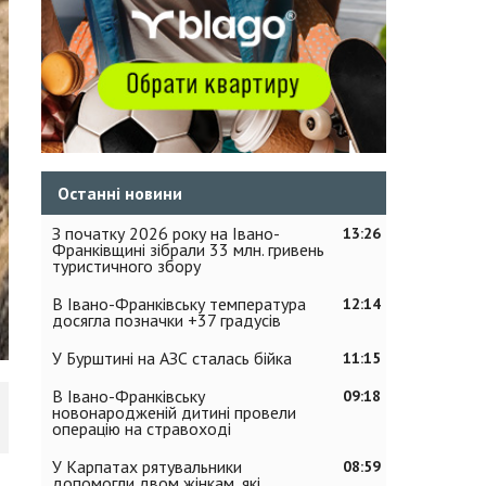
Останні новини
З початку 2026 року на Івано-
13:26
Франківщині зібрали 33 млн. гривень
туристичного збору
В Івано-Франківську температура
12:14
досягла позначки +37 градусів
У Бурштині на АЗС сталась бійка
11:15
В Івано-Франківську
09:18
новонародженій дитині провели
операцію на стравоході
У Карпатах рятувальники
08:59
допомогли двом жінкам, які