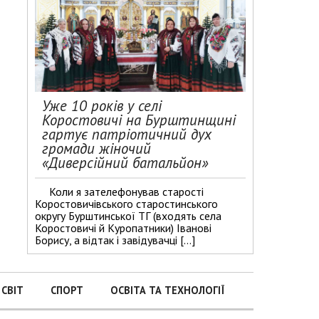
Уже 10 років у селі
Коростовичі на Бурштинщині
гартує патріотичний дух
громади жіночий
«Диверсійний батальйон»
Коли я зателефонував старості
Коростовичівського старостинського
округу Бурштинської ТГ (входять села
Коростовичі й Куропатники) Іванові
Борису, а відтак і завідувачці […]
СВІТ
СПОРТ
ОСВІТА ТА ТЕХНОЛОГІЇ