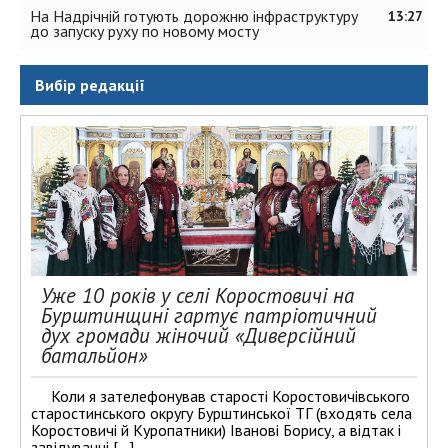
На Надрічній готують дорожню інфраструктуру
13:27
до запуску руху по новому мосту
Вибір редакції
Уже 10 років у селі Коростовичі на
Бурштинщині гартує патріотичний
дух громади жіночий «Диверсійний
батальйон»
Коли я зателефонував старості Коростовичівського
старостинського округу Бурштинської ТГ (входять села
Коростовичі й Куропатники) Іванові Борису, а відтак і
завідувачці […]