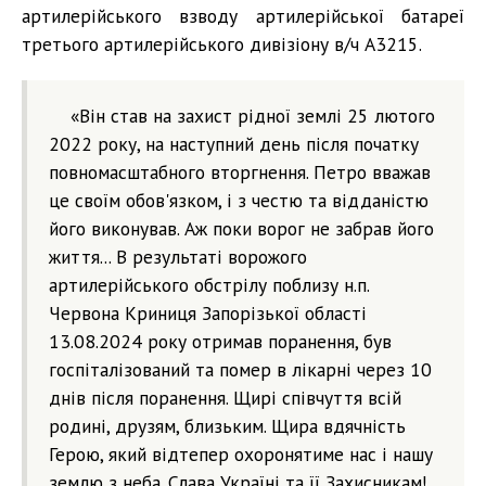
артилерійського взводу артилерійської батареї
третього артилерійського дивізіону в/ч А3215.
«Він став на захист рідної землі 25 лютого
2022 року, на наступний день після початку
повномасштабного вторгнення. Петро вважав
це своїм обов'язком, і з честю та відданістю
його виконував. Аж поки ворог не забрав його
життя... В результаті ворожого
артилерійського обстрілу поблизу н.п.
Червона Криниця Запорізької області
13.08.2024 року отримав поранення, був
госпіталізований та помер в лікарні через 10
днів після поранення. Щирі співчуття всій
родині, друзям, близьким. Щира вдячність
Герою, який відтепер охоронятиме нас і нашу
землю з неба. Слава Україні та її Захисникам!