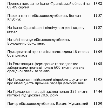
Прогноз погоди по Івано-Франківській області на
17:02
08-09 серпня
Пішов з життя військовослужбовець Богдан
16:57
Клубчук
На Івано-Франківщині піднімуться рівні води у
16:37
річках
На війні загинув військовослужбовець
16:25
Володимир Сокольник
Прикарпатські піротехніки знешкодили 18 старих
16:09
боєприпасів
На Рогатинщині фермерське господарство
16:05
заборгувало громаді понад 600 тисяч гривень
орендної плати за землю
На Прикарпатті військовий підробив документи
15:05
про інвалідність дружини заради демобілізації
На Прикарпатті аграрії засіяли понад 353 тисячі
14:46
гектарів під урожай 2026 року
Помер військовослужбовець Василь Жупанський
13:30