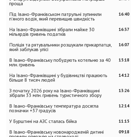
проща
Під Івано-Франківськом патрульні зупинили
16:40
п’яного водія, який перевищив швидкість
На Івано-Франківщині зібрали майже 30
16:37
мільярдів гривень податків
Поліція та рятувальники розшукали прикарпатця,
16:07
який заблукав улісі
В Івано-Франківську побудують котельню за 40
15:18
млн. гривень
На Івано-Франківщині у будівництві працюють
14:12
більше 8 тисяч людей
З початку 2026 року на Івано-Франківщині
13:26
зібрали 33 млн. гривень туристичного збору
В Івано-Франківську температура досягла
12:14
позначки +37 градусів
У Бурштині на АЗС сталась бійка
11:15
В Івано-Франківську новонародженій дитині
09:18
провели операцію на стравоході