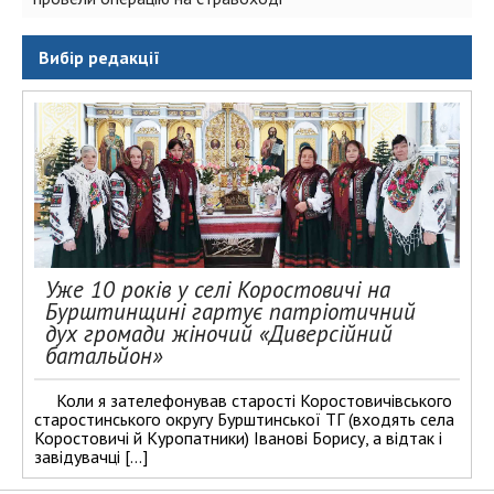
Вибір редакції
Уже 10 років у селі Коростовичі на
Бурштинщині гартує патріотичний
дух громади жіночий «Диверсійний
батальйон»
Коли я зателефонував старості Коростовичівського
старостинського округу Бурштинської ТГ (входять села
Коростовичі й Куропатники) Іванові Борису, а відтак і
завідувачці […]