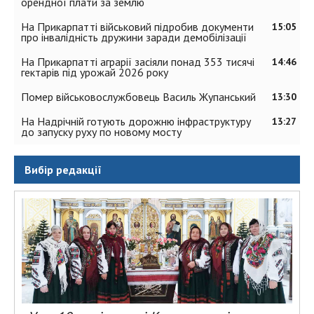
орендної плати за землю
На Прикарпатті військовий підробив документи
15:05
про інвалідність дружини заради демобілізації
На Прикарпатті аграрії засіяли понад 353 тисячі
14:46
гектарів під урожай 2026 року
Помер військовослужбовець Василь Жупанський
13:30
На Надрічній готують дорожню інфраструктуру
13:27
до запуску руху по новому мосту
Вибір редакції