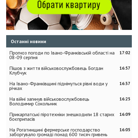
Останні новини
Прогноз погоди по Івано-Франківській області на
17:02
08-09 серпня
Пішов з життя військовослужбовець Богдан
16:57
Клубчук
На Івано-Франківщині піднімуться рівні води у
16:37
річках
На війні загинув військовослужбовець
16:25
Володимир Сокольник
Прикарпатські піротехніки знешкодили 18 старих
16:09
боєприпасів
На Рогатинщині фермерське господарство
16:05
заборгувало громаді понад 600 тисяч гривень