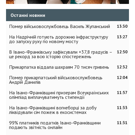
Останні новини
Помер військовослужбовець Василь Жупанський
13:30
На Надрічній готують дорожню інфраструктуру
13:27
до запуску руху по новому мосту
В Івано-Франківську зафіксували +37,8 градусів –
12:50
це рекорд за всю історію спостережень
Прикарпатка віддала шахраям 70 тисяч гривень
12:32
Помер прикарпатський військовослужбовець
12:04
Андрій Данилів
На Івано-Франківщині призерам Всеукраїнських
11:57
олімпіад виплачуватимуть стипендії
На Івано-Франківщині вогнеборці за добу
11:33
ліквідували сім пожеж в екосистемах
99% платників податків Івано-Франківщини
11:31
подають звітність онлайн