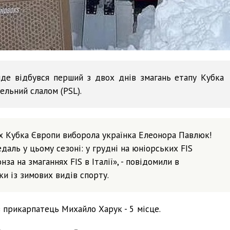
де відбувся перший з двох днів змагань етапу Кубка
ельний слалом (PSL).
х Кубка Європи виборола українка Елеонора Павлюк!
даль у цьому сезоні: у грудні на юніорських FIS
за на змаганнях FIS в Італії», - повідомили в
и із зимових видів спорту.
 прикарпатець Михайло Харук - 5 місце.