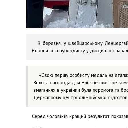
9 березня, у швейцарському Ленцергай
Європи зі сноубордингу у дисципліні парал
«Свою першу особисту медаль на етапа
Золота нагорода для Елі - це вже третя ме
змаганнях в українки була перемога та брон
Державному центрі олімпійської підготовк
Серед чоловіків кращий результат показав