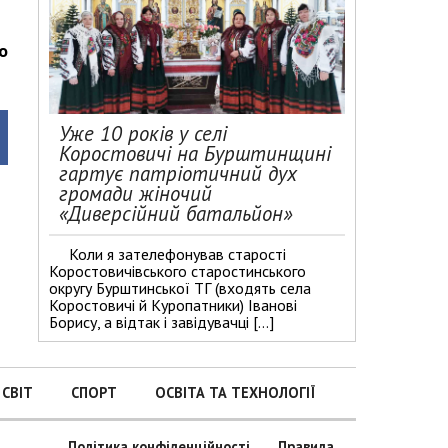
о
Уже 10 років у селі
Коростовичі на Бурштинщині
гартує патріотичний дух
громади жіночий
«Диверсійний батальйон»
Коли я зателефонував старості
Коростовичівського старостинського
округу Бурштинської ТГ (входять села
Коростовичі й Куропатники) Іванові
Борису, а відтак і завідувачці […]
СВІТ
СПОРТ
ОСВІТА ТА ТЕХНОЛОГІЇ
Політика конфіденційності
Правила