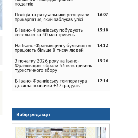
податків
Поліція та рятувальники розшукали
16:07
прикарпатця, який заблукав улісі
В Івано-Франківську побудують
15:18
котельню за 40 млн. гривень
На Івано-Франківщині у будівництві
14:12
працюють більше 8 тисяч людей
З початку 2026 року на Івано-
13:26
Франківщині зібрали 33 млн. гривень
туристичного збору
В Івано-Франківську температура
12:14
досягла позначки +37 градусів
Вибір редакції