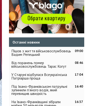
Останні новини
Пішов з життя військовослужбовець
09:00
Вадим Репецький
Від поранень помер
08:46
військовослужбовець Тарас Когут
У Старуні відбулася Всеукраїнська
17:04
Патріарша проща
Під Івано-Франківськом патрульні
16:40
зупинили п’яного водія, який
перевищив швидкість
На Івано-Франківщині зібрали
16:37
майже 30 мільярдів гривень