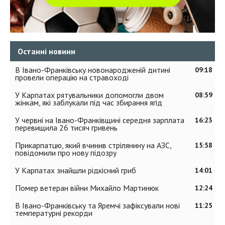
Останні новини
В Івано-Франківську новонародженій дитині
09:18
провели операцію на стравоході
У Карпатах рятувальники допомогли двом
08:59
жінкам, які заблукали під час збирання ягід
У червні на Івано-Франківщині середня зарплата
16:23
перевищила 26 тисяч гривень
Прикарпатцю, який вчинив стрілянину на АЗС,
15:58
повідомили про нову підозру
У Карпатах знайшли рідкісний гриб
14:01
Помер ветеран війни Михайло Мартинюк
12:24
В Івано-Франківську та Яремчі зафіксували нові
11:25
температурні рекорди