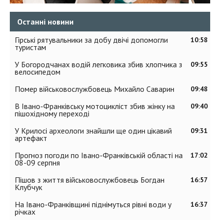
Останні новини
Гірські рятувальники за добу двічі допомогли
10:58
туристам
У Богородчанах водій легковика збив хлопчика з
09:55
велосипедом
Помер військовослужбовець Михайло Саварин
09:48
В Івано-Франківську мотоцикліст збив жінку на
09:40
пішохідному переході
У Крилосі археологи знайшли ще один цікавий
09:31
артефакт
Прогноз погоди по Івано-Франківській області на
17:02
08-09 серпня
Пішов з життя військовослужбовець Богдан
16:57
Клубчук
На Івано-Франківщині піднімуться рівні води у
16:37
річках