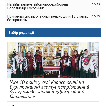
На війні загинув військовослужбовець
16:25
Володимир Сокольник
Прикарпатські піротехніки знешкодили 18 старих
16:09
боєприпасів
Вибір редакції
Уже 10 років у селі Коростовичі на
Бурштинщині гартує патріотичний
дух громади жіночий «Диверсійний
батальйон»