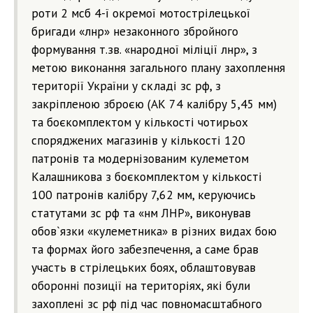
роти 2 мсб 4-ї окремої мотострілецької
бригади «лнр» незаконного збройного
формування т.зв. «народної міліції лнр», з
метою виконання загального плану захоплення
території України у складі зс рф, з
закріпленою зброєю (АК 74 калібру 5,45 мм)
та боєкомплектом у кількості чотирьох
споряджених магазинів у кількості 120
патронів та модернізованим кулеметом
Калашникова з боєкомплектом у кількості
100 патронів калібру 7,62 мм, керуючись
статутами зс рф та «нм ЛНР», виконував
обов`язки «кулеметника» в різних видах бою
та формах його забезпечення, а саме брав
участь в стрілецьких боях, облаштовував
оборонні позиції на територіях, які були
захоплені зс рф під час повномасштабного