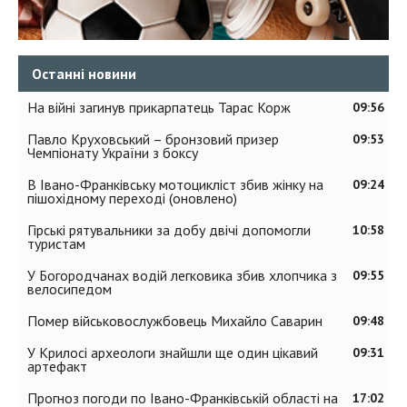
Останні новини
На війні загинув прикарпатець Тарас Корж
09:56
Павло Круховський – бронзовий призер
09:53
Чемпіонату України з боксу
В Івано-Франківську мотоцикліст збив жінку на
09:24
пішохідному переході (оновлено)
Гірські рятувальники за добу двічі допомогли
10:58
туристам
У Богородчанах водій легковика збив хлопчика з
09:55
велосипедом
Помер військовослужбовець Михайло Саварин
09:48
У Крилосі археологи знайшли ще один цікавий
09:31
артефакт
Прогноз погоди по Івано-Франківській області на
17:02