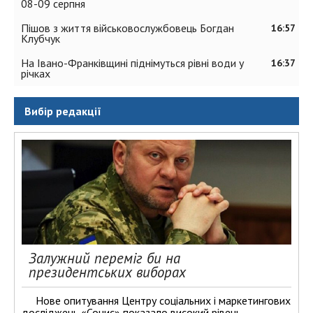
08-09 серпня
Пішов з життя військовослужбовець Богдан
16:57
Клубчук
На Івано-Франківщині піднімуться рівні води у
16:37
річках
Вибір редакції
Залужний переміг би на
президентських виборах
Нове опитування Центру соціальних і маркетингових
досліджень «Социс» показало високий рівень