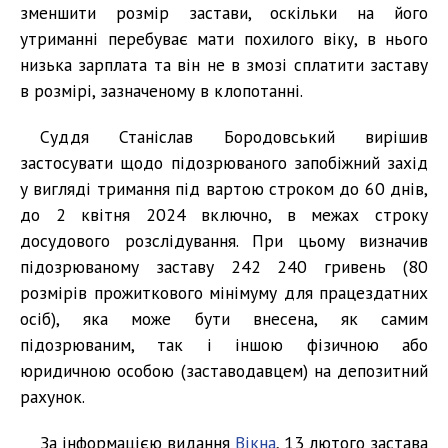
зменшити розмір застави, оскільки на його
утриманні перебуває мати похилого віку, в нього
низька зарплата та він не в змозі сплатити заставу
в розмірі, зазначеному в клопотанні.
Суддя Станіслав Бородовський вирішив
застосувати щодо підозрюваного запобіжний захід
у вигляді тримання під вартою строком до 60 днів,
до 2 квітня 2024 включно, в межах строку
досудового розслідування. При цьому визначив
підозрюваному заставу 242 240 гривень (80
розмірів прожиткового мінімуму для працездатних
осіб), яка може бути внесена, як самим
підозрюваним, так і іншою фізичною або
юридичною особою (заставодавцем) на депозитний
рахунок.
За інформацією видання
Вікна
, 13 лютого застава