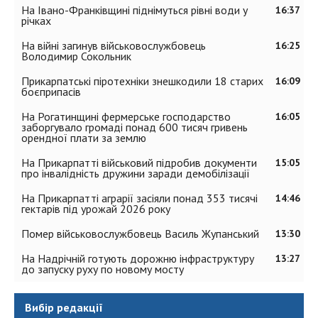
На Івано-Франківщині піднімуться рівні води у
16:37
річках
На війні загинув військовослужбовець
16:25
Володимир Сокольник
Прикарпатські піротехніки знешкодили 18 старих
16:09
боєприпасів
На Рогатинщині фермерське господарство
16:05
заборгувало громаді понад 600 тисяч гривень
орендної плати за землю
На Прикарпатті військовий підробив документи
15:05
про інвалідність дружини заради демобілізації
На Прикарпатті аграрії засіяли понад 353 тисячі
14:46
гектарів під урожай 2026 року
Помер військовослужбовець Василь Жупанський
13:30
На Надрічній готують дорожню інфраструктуру
13:27
до запуску руху по новому мосту
Вибір редакції