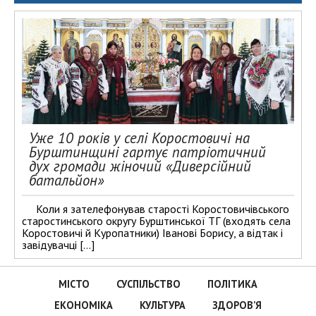
Уже 10 років у селі Коростовичі на
Бурштинщині гартує патріотичний
дух громади жіночий «Диверсійний
батальйон»
Коли я зателефонував старості Коростовичівського
старостинського округу Бурштинської ТГ (входять села
Коростовичі й Куропатники) Іванові Борису, а відтак і
завідувачці […]
МІСТО
СУСПІЛЬСТВО
ПОЛІТИКА
ЕКОНОМІКА
КУЛЬТУРА
ЗДОРОВ’Я