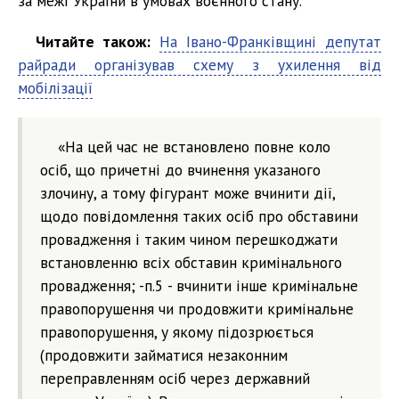
за межі України в умовах воєнного стану.
Читайте також:
На Івано-Франківщині депутат
райради організував схему з ухилення від
мобілізації
«На цей час не встановлено повне коло
осіб, що причетні до вчинення указаного
злочину, а тому фігурант може вчинити дії,
щодо повідомлення таких осіб про обставини
провадження і таким чином перешкоджати
встановленню всіх обставин кримінального
провадження; -п.5 - вчинити інше кримінальне
правопорушення чи продовжити кримінальне
правопорушення, у якому підозрюється
(продовжити займатися незаконним
переправленням осіб через державний