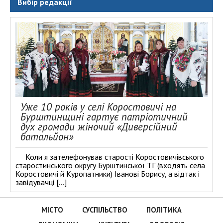
Вибір редакції
Уже 10 років у селі Коростовичі на
Бурштинщині гартує патріотичний
дух громади жіночий «Диверсійний
батальйон»
Коли я зателефонував старості Коростовичівського
старостинського округу Бурштинської ТГ (входять села
Коростовичі й Куропатники) Іванові Борису, а відтак і
завідувачці […]
МІСТО
СУСПІЛЬСТВО
ПОЛІТИКА