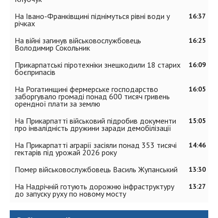
На Івано-Франківщині піднімуться рівні води у
16:37
річках
На війні загинув військовослужбовець
16:25
Володимир Сокольник
Прикарпатські піротехніки знешкодили 18 старих
16:09
боєприпасів
На Рогатинщині фермерське господарство
16:05
заборгувало громаді понад 600 тисяч гривень
орендної плати за землю
На Прикарпатті військовий підробив документи
15:05
про інвалідність дружини заради демобілізації
На Прикарпатті аграрії засіяли понад 353 тисячі
14:46
гектарів під урожай 2026 року
Помер військовослужбовець Василь Жупанський
13:30
На Надрічній готують дорожню інфраструктуру
13:27
до запуску руху по новому мосту