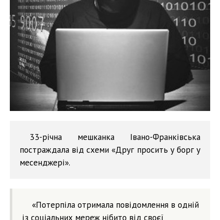
33-річна мешканка Івано-Франківська
постраждала від схеми «Друг просить у борг у
месенджері».
«Потерпіла отримала повідомлення в одній
із соціальних мереж нібито від своєї