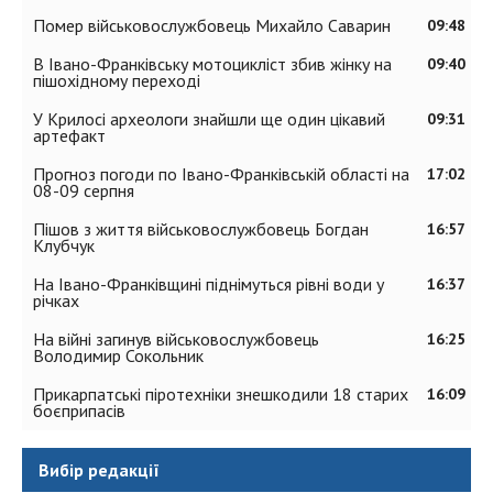
Помер військовослужбовець Михайло Саварин
09:48
В Івано-Франківську мотоцикліст збив жінку на
09:40
пішохідному переході
У Крилосі археологи знайшли ще один цікавий
09:31
артефакт
Прогноз погоди по Івано-Франківській області на
17:02
08-09 серпня
Пішов з життя військовослужбовець Богдан
16:57
Клубчук
На Івано-Франківщині піднімуться рівні води у
16:37
річках
На війні загинув військовослужбовець
16:25
Володимир Сокольник
Прикарпатські піротехніки знешкодили 18 старих
16:09
боєприпасів
Вибір редакції