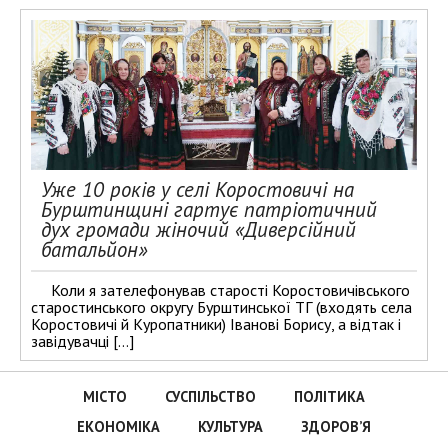
Уже 10 років у селі Коростовичі на
Бурштинщині гартує патріотичний
дух громади жіночий «Диверсійний
батальйон»
Коли я зателефонував старості Коростовичівського
старостинського округу Бурштинської ТГ (входять села
Коростовичі й Куропатники) Іванові Борису, а відтак і
завідувачці […]
МІСТО
СУСПІЛЬСТВО
ПОЛІТИКА
ЕКОНОМІКА
КУЛЬТУРА
ЗДОРОВ’Я