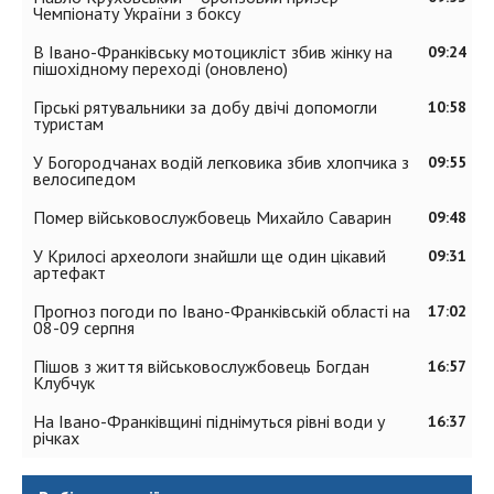
Чемпіонату України з боксу
В Івано-Франківську мотоцикліст збив жінку на
09:24
пішохідному переході (оновлено)
Гірські рятувальники за добу двічі допомогли
10:58
туристам
У Богородчанах водій легковика збив хлопчика з
09:55
велосипедом
Помер військовослужбовець Михайло Саварин
09:48
У Крилосі археологи знайшли ще один цікавий
09:31
артефакт
Прогноз погоди по Івано-Франківській області на
17:02
08-09 серпня
Пішов з життя військовослужбовець Богдан
16:57
Клубчук
На Івано-Франківщині піднімуться рівні води у
16:37
річках