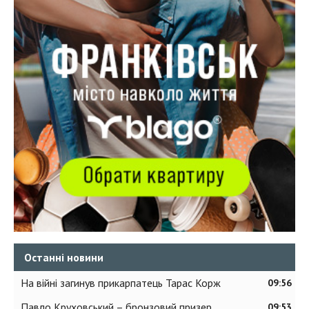
Останні новини
На війні загинув прикарпатець Тарас Корж
09:56
Павло Круховський – бронзовий призер
09:53