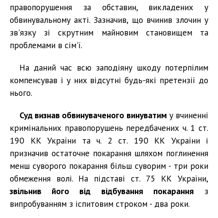
правопорушення за обставин, викладених у
обвинувальному акті. Зазначив, що вчинив злочин у
зв'язку зі скрутним майновим становищем та
проблемами в сім'ї.
На даний час всю заподіяну шкоду потерпілим
компенсував і у них відсутні будь-які претензії до
нього.
Суд визнав обвинуваченого винуватим
у вчиненні
кримінальних правопорушень передбачених ч. 1 ст.
190 КК України та ч. 2 ст. 190 КК України і
призначив остаточне покарання шляхом поглинення
менш суворого покарання більш суворим - три роки
обмеження волі. На підставі ст. 75 КК України,
звільнив його від відбування покарання
з
випробуванням з іспитовим строком - два роки.