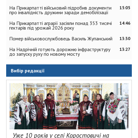
На Прикарпатті військовий підробив документи
15:05
про інвалідність дружини заради демобілізації
На Прикарпатті аграрії засіяли понад 353 тисячі
14:46
гектарів під урожай 2026 року
Помер військовослужбовець Василь Жупанський
13:30
На Надрічній готують дорожню інфраструктуру
13:27
до запуску руху по новому мосту
Вибір редакції
Уже 10 років у селі Коростовичі на