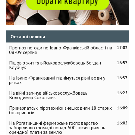
Останні новини
Прогноз погоди по Івано-Франківській області на
17:02
08-09 серпня
Пішов з життя військовослужбовець Богдан
16:57
Клубчук
На Івано-Франківщині піднімуться рівні води у
16:37
річках
На війні загинув військовослужбовець
16:25
Володимир Сокольник
Прикарпатські піротехніки знешкодили 18 старих
16:09
боєприпасів
На Рогатинщині фермерське господарство
16:05
заборгувало громаді понад 600 тисяч гривень
орендної плати за землю