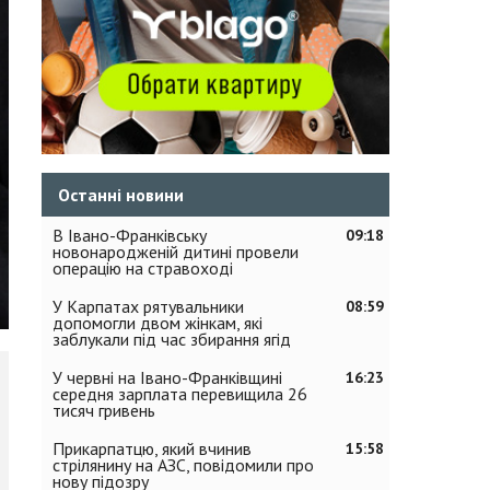
Останні новини
В Івано-Франківську
09:18
новонародженій дитині провели
операцію на стравоході
У Карпатах рятувальники
08:59
допомогли двом жінкам, які
заблукали під час збирання ягід
У червні на Івано-Франківщині
16:23
середня зарплата перевищила 26
тисяч гривень
Прикарпатцю, який вчинив
15:58
стрілянину на АЗС, повідомили про
нову підозру