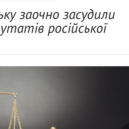
ьку заочно засудили
утатів російської