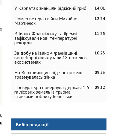
У Карпатах знайшли рідкісний гриб
14:01
Помер ветеран війни Михайло
12:24
Мартинюк
ю
В Івано-Франківську та Яремчі
11:25
зафіксували нові температурні
рекорди
За добу на Івано-Франківщині
10:23
вогнеборці ліквідували 18 пожеж в
екосистемах
На Верховинщині під час пожежі
09:53
травмувалась жінка
Прокуратура повернула державі 1,5
09:32
га лісових земель із трьома
ставками поблизу Березівки
,
в
Вибір редакції