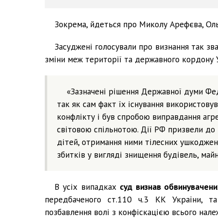
Зокрема, йдеться про Миколу Арефєва, Оль
Засуджені голосували про визнання так з
зміни меж території та державного кордону 
«Зазначені рішення Державної думи Фе
так як сам факт їх існування використову
конфлікту і був спробою виправдання агре
світовою спільнотою. Дії РФ призвели до т
дітей, отримання ними тілесних ушкоджень
збитків у вигляді знищення будівель, майн
В усіх випадках
суд визнав обвинувачен
передбаченого ст.110 ч.3 КК України, та
позбавлення волі з конфіскацією всього нале