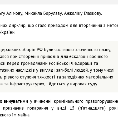
гу Алімову, Михайла Берулаву, Анжеліку Глазкову.
ваних днр-лнр, що стало приводом для вторгнення з мето
України.
деральних зборів РФ були частиною злочинного плану,
вався при створенні приводів для ескалації воєнного
сії перед громадянами Російської Федерації та
яжких наслідків у вигляді загибелі людей, у тому числі
 різного ступеня тяжкості та заподіяння матеріальних
а та інфраструктури», - йдеться у вироках суду.
их винуватими
у вчиненні кримінального правопорушення
 призначив покарання у виді 15 (п'ятнадцяти) рокі
жного їм майна.