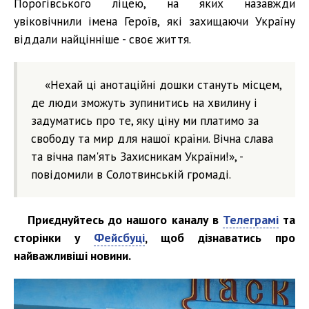
Порогівського ліцею, на яких назавжди
увіковічнили імена Героїв, які захищаючи Україну
віддали найцінніше - своє життя.
«Нехай ці анотаційні дошки стануть місцем,
де люди зможуть зупинитись на хвилину і
задуматись про те, яку ціну ми платимо за
свободу та мир для нашої країни. Вічна слава
та вічна пам'ять Захисникам України!», -
повідомили в Солотвинській громаді.
Приєднуйтесь до нашого каналу в
Телеграмі
та
сторінки у
Фейсбуці
, щоб дізнаватись про
найважливіші новини.