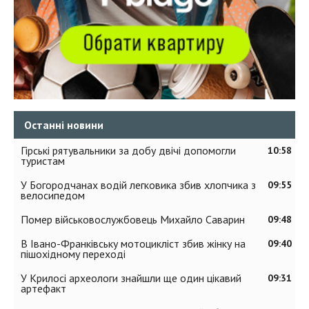
Останні новини
Гірські рятувальники за добу двічі допомогли
10:58
туристам
У Богородчанах водій легковика збив хлопчика з
09:55
велосипедом
Помер військовослужбовець Михайло Саварин
09:48
В Івано-Франківську мотоцикліст збив жінку на
09:40
пішохідному переході
У Крилосі археологи знайшли ще один цікавий
09:31
артефакт