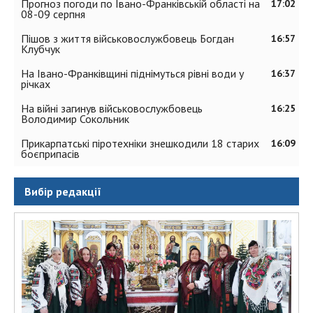
Прогноз погоди по Івано-Франківській області на
17:02
08-09 серпня
Пішов з життя військовослужбовець Богдан
16:57
Клубчук
На Івано-Франківщині піднімуться рівні води у
16:37
річках
На війні загинув військовослужбовець
16:25
Володимир Сокольник
Прикарпатські піротехніки знешкодили 18 старих
16:09
боєприпасів
Вибір редакції